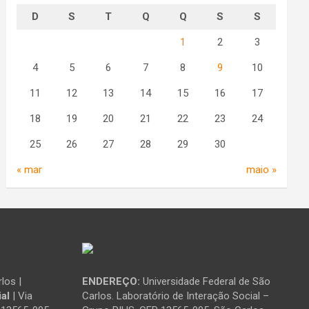
D
S
T
Q
Q
S
S
1
2
3
4
5
6
7
8
9
10
11
12
13
14
15
16
17
18
19
20
21
22
23
24
25
26
27
28
29
30
« mar
maio »
los |
ENDEREÇO:
Universidade Federal de São
al
| Via
Carlos. Laboratório de Interação Social –