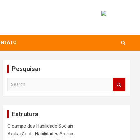
ONTATO
Pesquisar
S
e
a
r
c
Estrutura
h
O campo das Habilidade Sociais
Avaliação de Habilidades Sociais