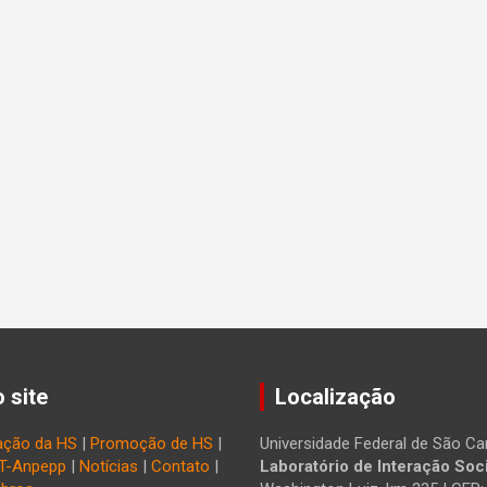
 site
Localização
ação da HS
|
Promoção de HS
|
Universidade Federal de São Car
T-Anpepp
|
Notícias
|
Contato
|
Laboratório de Interação Soci