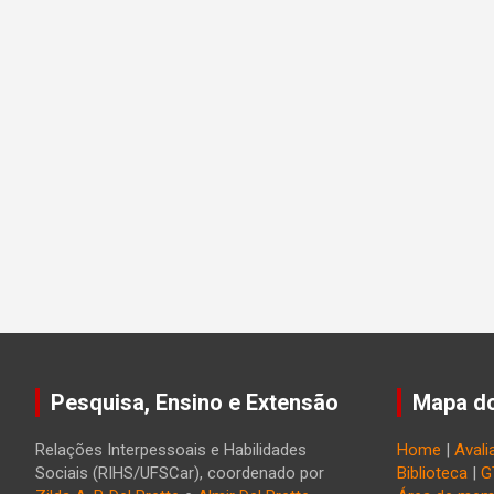
Pesquisa, Ensino e Extensão
Mapa do
Relações Interpessoais e Habilidades
Home
|
Avali
Sociais (RIHS/UFSCar), coordenado por
Biblioteca
|
G