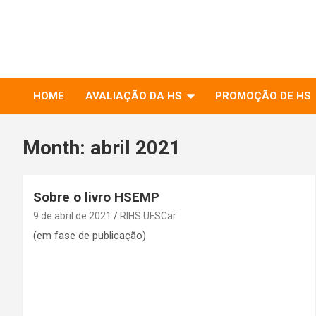
to
RIHS – UFSCar
content
Relações Interpessoais e Habilidades Sociais
HOME
AVALIAÇÃO DA HS
PROMOÇÃO DE HS
Month:
abril 2021
Sobre o livro HSEMP
9 de abril de 2021
RIHS UFSCar
(em fase de publicação)