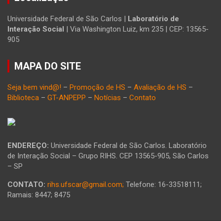
Universidade Federal de São Carlos |
Laboratório de
Interação Social
| Via Washington Luiz, km 235 | CEP: 13565-
905
MAPA DO SITE
Seja bem vind@!
–
Promoção de HS
–
Avaliação de HS
–
Biblioteca
–
GT-ANPEPP
–
Notícias
–
Contato
ENDEREÇO:
Universidade Federal de São Carlos. Laboratório
de Interação Social – Grupo RIHS. CEP 13565-905, São Carlos
– SP
CONTATO:
rihs.ufscar@gmail.com;
Telefone: 16-33518111;
Ramais: 8447; 8475