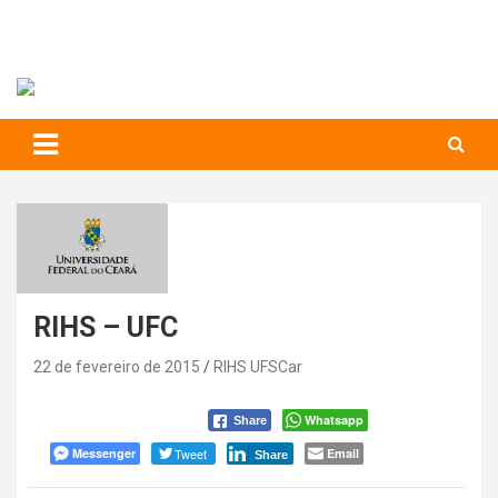
RIHS – UFSCar
to
content
Relações Interpessoais e Habilidades Sociais
RIHS – UFC
22 de fevereiro de 2015
RIHS UFSCar
Whatsapp
Share
Messenger
Tweet
Email
Share