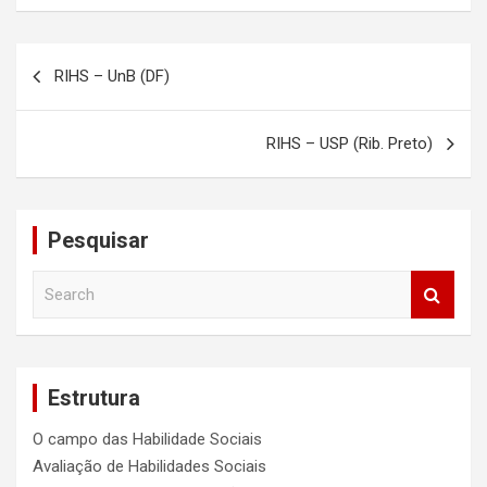
Navegação
RIHS – UnB (DF)
de
Post
RIHS – USP (Rib. Preto)
Pesquisar
S
e
a
r
c
Estrutura
h
O campo das Habilidade Sociais
Avaliação de Habilidades Sociais