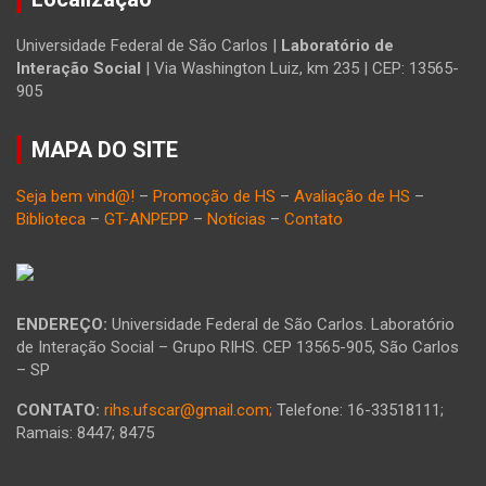
Universidade Federal de São Carlos |
Laboratório de
Interação Social
| Via Washington Luiz, km 235 | CEP: 13565-
905
MAPA DO SITE
Seja bem vind@!
–
Promoção de HS
–
Avaliação de HS
–
Biblioteca
–
GT-ANPEPP
–
Notícias
–
Contato
ENDEREÇO:
Universidade Federal de São Carlos. Laboratório
de Interação Social – Grupo RIHS. CEP 13565-905, São Carlos
– SP
CONTATO:
rihs.ufscar@gmail.com;
Telefone: 16-33518111;
Ramais: 8447; 8475