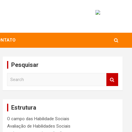
ONTATO
Pesquisar
S
e
a
r
c
Estrutura
h
O campo das Habilidade Sociais
Avaliação de Habilidades Sociais