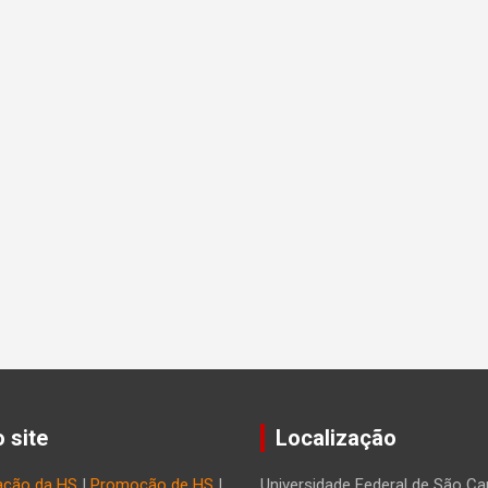
 site
Localização
ação da HS
|
Promoção de HS
|
Universidade Federal de São Car