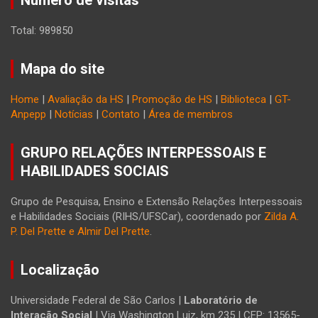
Número de visitas
Total: 989850
Mapa do site
Home
|
Avaliação da HS
|
Promoção de HS
|
Biblioteca
|
GT-
Anpepp
|
Notícias
|
Contato
|
Área de membros
GRUPO RELAÇÕES INTERPESSOAIS E
HABILIDADES SOCIAIS
Grupo de Pesquisa, Ensino e Extensão Relações Interpessoais
e Habilidades Sociais (RIHS/UFSCar), coordenado por
Zilda A.
P. Del Prette e Almir Del Prette
.
Localização
Universidade Federal de São Carlos |
Laboratório de
Interação Social
| Via Washington Luiz, km 235 | CEP: 13565-