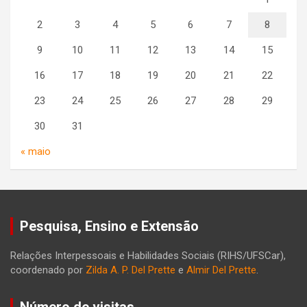
2
3
4
5
6
7
8
9
10
11
12
13
14
15
16
17
18
19
20
21
22
23
24
25
26
27
28
29
30
31
« maio
Pesquisa, Ensino e Extensão
Relações Interpessoais e Habilidades Sociais (RIHS/UFSCar),
coordenado por
Zilda A. P. Del Prette
e
Almir Del Prette
.