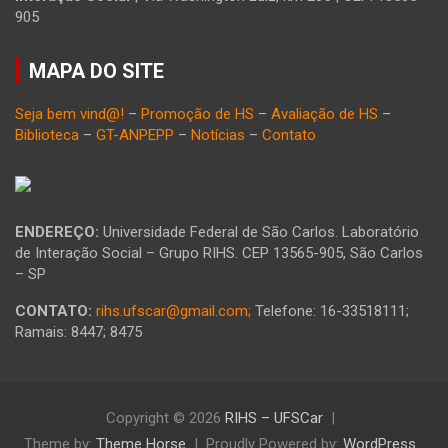
905
MAPA DO SITE
Seja bem vind@!
–
Promoção de HS
–
Avaliação de HS
–
Biblioteca
–
GT-ANPEPP
–
Notícias
–
Contato
ENDEREÇO:
Universidade Federal de São Carlos. Laboratório
de Interação Social – Grupo RIHS. CEP 13565-905, São Carlos
– SP
CONTATO:
rihs.ufscar@gmail.com;
Telefone: 16-33518111;
Ramais: 8447; 8475
Copyright © 2026
RIHS – UFSCar
Theme by:
Theme Horse
Proudly Powered by:
WordPress