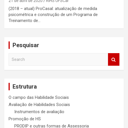
21 de abril de 2020
RIHS UFSCar
(2018 – atual) ProCasal: atualização de medida
psicométrica e construção de um Programa de
Treinamento de…
Pesquisar
S
e
a
r
c
Estrutura
h
O campo das Habilidade Sociais
Avaliação de Habilidades Sociais
Instrumentos de avaliação
Promoção de HS
PRODIP e outras formas de Assessoria