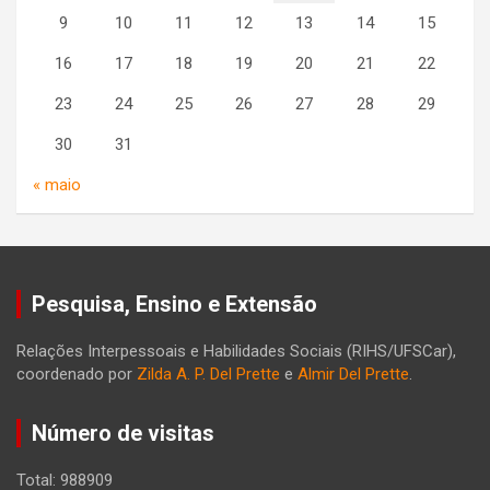
9
10
11
12
13
14
15
16
17
18
19
20
21
22
23
24
25
26
27
28
29
30
31
« maio
Pesquisa, Ensino e Extensão
Relações Interpessoais e Habilidades Sociais (RIHS/UFSCar),
coordenado por
Zilda A. P. Del Prette
e
Almir Del Prette
.
Número de visitas
Total: 988909