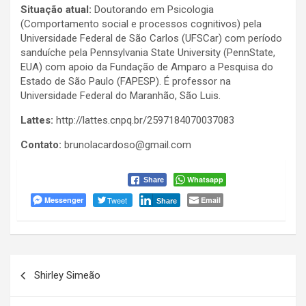
Situação atual:
Doutorando em Psicologia
(Comportamento social e processos cognitivos) pela
Universidade Federal de São Carlos (UFSCar) com período
sanduíche pela Pennsylvania State University (PennState,
EUA) com apoio da Fundação de Amparo a Pesquisa do
Estado de São Paulo (FAPESP). É professor na
Universidade Federal do Maranhão, São Luis.
Lattes:
http://lattes.cnpq.br/2597184070037083
Contato:
brunolacardoso@gmail.com
Whatsapp
Share
Messenger
Tweet
Email
Share
Navegação
Shirley Simeão
de