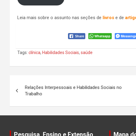
Leia mais sobre o assunto nas seções de
livros
e de
artig
Whatsapp
Messeng
Share
Tags:
clínica
,
Habilidades Sociais
,
saúde
Navegação
Relações Interpessoais e Habilidades Sociais no
de
Trabalho
Post
Pesquisa, Ensino e Extensão
Mapa do