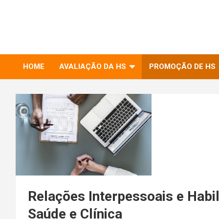
to
RIHS – UFSCar
content
Relações Interpessoais e Habilidades Sociais
HOME
AVALIAÇÃO DA HS
PROMOÇÃO DE HS
Relações Interpessoais e Habil
Saúde e Clínica