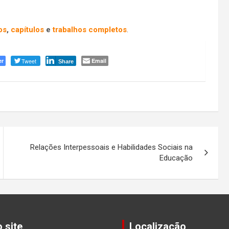
os
,
capítulos
e
trabalhos completos
.
er
Tweet
Email
Share
Relações Interpessoais e Habilidades Sociais na
Educação
 site
Localização