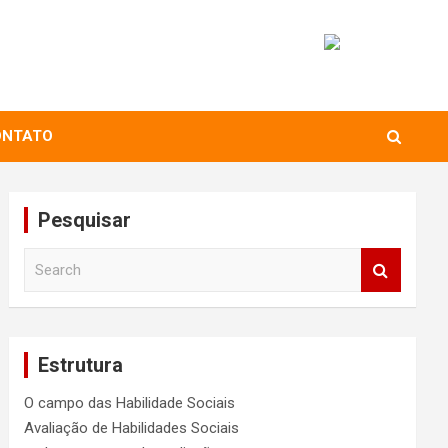
ONTATO
Pesquisar
S
e
a
r
c
Estrutura
h
O campo das Habilidade Sociais
Avaliação de Habilidades Sociais