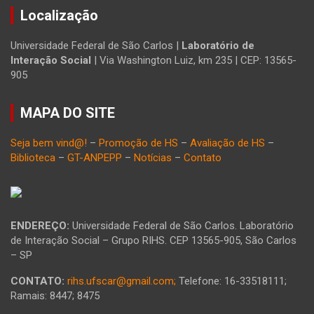
Localização
Universidade Federal de São Carlos |
Laboratório de
Interação Social
| Via Washington Luiz, km 235 | CEP: 13565-
905
MAPA DO SITE
Seja bem vind@!
–
Promoção de HS
–
Avaliação de HS
–
Biblioteca
–
GT-ANPEPP
–
Notícias
–
Contato
ENDEREÇO:
Universidade Federal de São Carlos. Laboratório
de Interação Social – Grupo RIHS. CEP 13565-905, São Carlos
– SP
CONTATO:
rihs.ufscar@gmail.com;
Telefone: 16-33518111;
Ramais: 8447; 8475