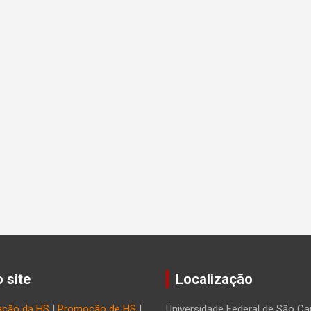
 site
Localização
ação da HS
|
Promoção de HS
|
Universidade Federal de São Car