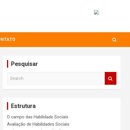
ONTATO
Pesquisar
S
e
a
r
c
Estrutura
h
O campo das Habilidade Sociais
Avaliação de Habilidades Sociais