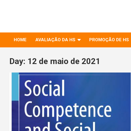
to
RIHS – UFSCar
content
Relações Interpessoais e Habilidades Sociais
HOME
AVALIAÇÃO DA HS
PROMOÇÃO DE HS
Day:
12 de maio de 2021