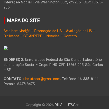
Interação Social
| Via Washington Luiz, km 235 | CEP: 13565-
905
MAPA DO SITE
Seja bem vind@!
–
Promoção de HS
–
Avaliação de HS
–
Biblioteca
–
GT-ANPEPP
–
Notícias
–
Contato
ENDEREÇO:
Universidade Federal de São Carlos. Laboratório
de Interação Social – Grupo RIHS. CEP 13565-905, São Carlos
– SP
CONTATO:
rihs.ufscar@gmail.com;
Telefone: 16-33518111;
Ramais: 8447; 8475
Copyright © 2026
RIHS – UFSCar