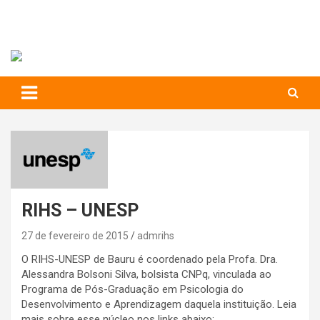
RIHS – UFSCar
to
content
Relações Interpessoais e Habilidades Sociais
RIHS – UNESP
27 de fevereiro de 2015
admrihs
O RIHS-UNESP de Bauru é coordenado pela Profa. Dra.
Alessandra Bolsoni Silva, bolsista CNPq, vinculada ao
Programa de Pós-Graduação em Psicologia do
Desenvolvimento e Aprendizagem daquela instituição. Leia
mais sobre esse núcleo nos links abaixo: