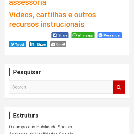
assessoria
Vídeos, cartilhas e outros
recursos instrucionais
Whatsapp
Messenger
Share
Tweet
Email
Share
Pesquisar
S
e
a
r
c
Estrutura
h
O campo das Habilidade Sociais