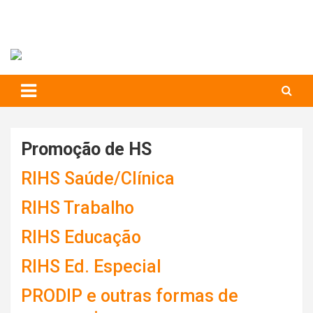
RIHS – UFSCar
to
content
Relações Interpessoais e Habilidades Sociais
Promoção de HS
RIHS Saúde/Clínica
RIHS Trabalho
RIHS Educação
RIHS Ed. Especial
PRODIP e outras formas de