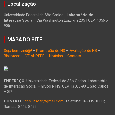
Localização
Universidade Federal de São Carlos |
Laboratório de
Interação Social
| Via Washington Luiz, km 235 | CEP: 13565-
905
MAPA DO SITE
Seja bem vind@!
–
Promoção de HS
–
Avaliação de HS
–
Biblioteca
–
GT-ANPEPP
–
Notícias
–
Contato
ENDEREÇO:
Universidade Federal de São Carlos. Laboratório
de Interação Social – Grupo RIHS. CEP 13565-905, São Carlos
– SP
CONTATO:
rihs.ufscar@gmail.com;
Telefone: 16-33518111;
Ramais: 8447; 8475