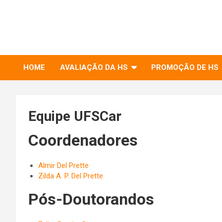
to
RIHS – UFSCar
content
Relações Interpessoais e Habilidades Sociais
HOME
AVALIAÇÃO DA HS
PROMOÇÃO DE HS
Equipe UFSCar
Coordenadores
Almir Del Prette
Zilda A. P. Del Prette
Pós-Doutorandos