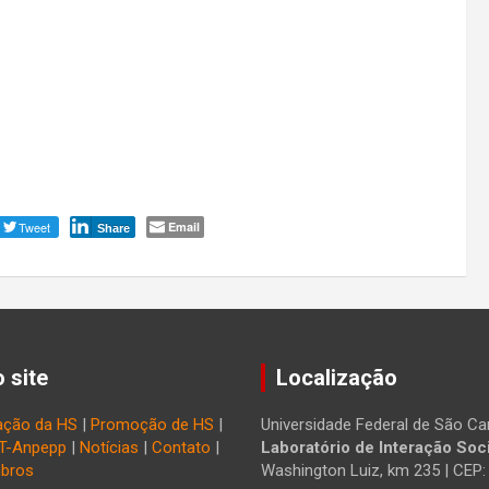
Tweet
Email
Share
 site
Localização
ação da HS
|
Promoção de HS
|
Universidade Federal de São Car
T-Anpepp
|
Notícias
|
Contato
|
Laboratório de Interação Soci
bros
Washington Luiz, km 235 | CEP