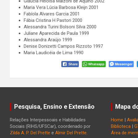
Gláucia Heloísa Malzoni de Aquino 2002
Maria Vera Lúcia Barbosa Kleijn 2001
Fabíola Alvares Garcia 2001
Fábia Cristina H Pastori 2000
Alessandra Turini Bolsoni Silva 2000
Juliane Aparecida de Paula 1999
Alessandra Araújo 1999
Denise Donizetti Campos Rizzoto 1997
Maria Laudicéia de Lima 1990
Whatsapp
Messenger
Share
Pesquisa, Ensino e Extensão
Mapa do
Relações Interpessoais e Habilidades
Home
|
Avali
Sociais (RIHS/UFSCar), coordenado por
Biblioteca
|
G
Zilda A. P. Del Prette
e
Almir Del Prette
.
Área de mem