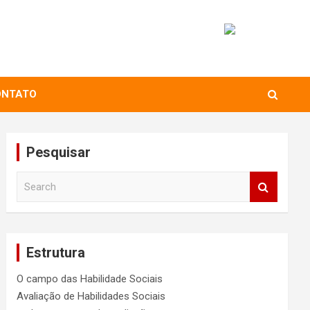
ONTATO
Pesquisar
S
e
a
r
c
Estrutura
h
O campo das Habilidade Sociais
Avaliação de Habilidades Sociais