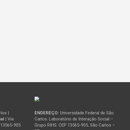
los |
ENDEREÇO:
Universidade Federal de São
al
| Via
Carlos. Laboratório de Interação Social –
: 13565-905
Grupo RIHS. CEP 13565-905, São Carlos –