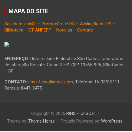
MAPA DO SITE
Seja bem vind@!
–
Promoção de HS
–
Avaliação de HS
–
Biblioteca
–
GT-ANPEPP
–
Notícias
–
Contato
ENDEREÇO:
Universidade Federal de São Carlos. Laboratório
de Interação Social – Grupo RIHS. CEP 13565-905, São Carlos
– SP
CONTATO:
rihs.ufscar@gmail.com;
Telefone: 16-33518111;
Ramais: 8447; 8475
Copyright © 2026
RIHS – UFSCar
Theme by:
Theme Horse
Proudly Powered by:
WordPress