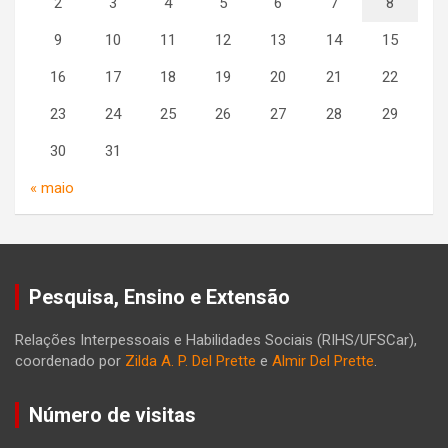
2
3
4
5
6
7
8
9
10
11
12
13
14
15
16
17
18
19
20
21
22
23
24
25
26
27
28
29
30
31
« maio
Pesquisa, Ensino e Extensão
Relações Interpessoais e Habilidades Sociais (RIHS/UFSCar),
coordenado por
Zilda A. P. Del Prette
e
Almir Del Prette
.
Número de visitas