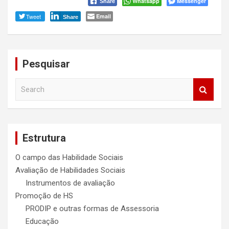
Whatsapp
Messenger
Share
Tweet
Email
Share
Pesquisar
S
e
a
r
c
Estrutura
h
O campo das Habilidade Sociais
Avaliação de Habilidades Sociais
Instrumentos de avaliação
Promoção de HS
PRODIP e outras formas de Assessoria
Educação