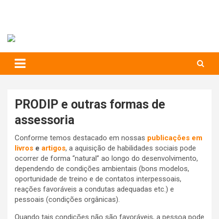
RIHS – UFSCar
to
content
Relações Interpessoais e Habilidades Sociais
PRODIP e outras formas de
assessoria
Conforme temos destacado em nossas
publicações em
livros
e
artigos
, a aquisição de habilidades sociais pode
ocorrer de forma “natural” ao longo do desenvolvimento,
dependendo de condições ambientais (bons modelos,
oportunidade de treino e de contatos interpessoais,
reações favoráveis a condutas adequadas etc.) e
pessoais (condições orgânicas).
Quando tais condições não são favoráveis, a pessoa pode