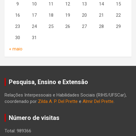
9
10
11
12
13
14
15
16
17
18
19
20
21
22
23
24
25
26
27
28
29
30
31
« maio
Pesquisa, Ensino e Extensão
Relações Interpessoais e Habilidades Sociais (RIHS/UFSCar),
coordenado por
Zilda A. P. Del Prette
e
Almir Del Prette
.
Número de visitas
Total: 989366