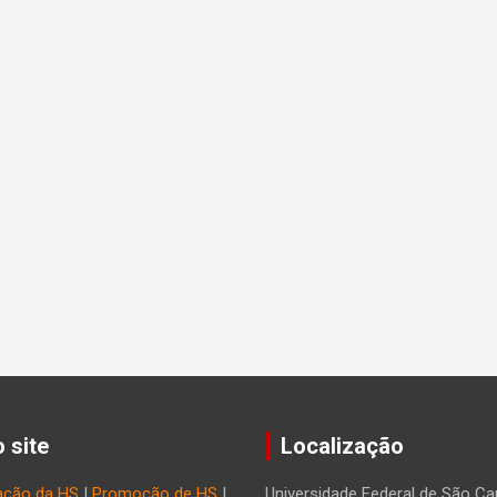
 site
Localização
ação da HS
|
Promoção de HS
|
Universidade Federal de São Car