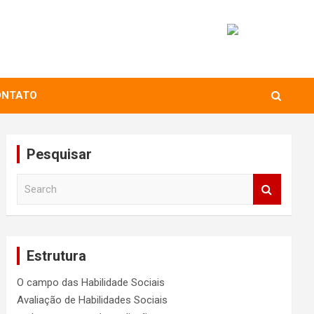
ONTATO
Pesquisar
S
e
a
r
c
Estrutura
h
O campo das Habilidade Sociais
Avaliação de Habilidades Sociais