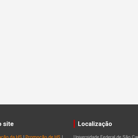
 site
Localização
ação da HS
|
Promoção de HS
|
Universidade Federal de São Car