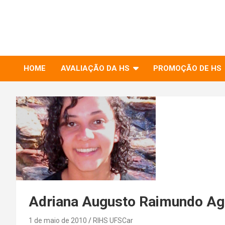
to
RIHS – UFSCar
content
Relações Interpessoais e Habilidades Sociais
HOME
AVALIAÇÃO DA HS
PROMOÇÃO DE HS
Adriana Augusto Raimundo Ag
1 de maio de 2010
RIHS UFSCar