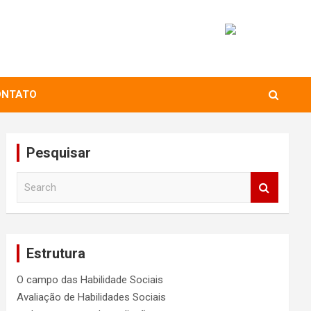
ONTATO
Pesquisar
S
e
a
r
c
Estrutura
h
O campo das Habilidade Sociais
Avaliação de Habilidades Sociais