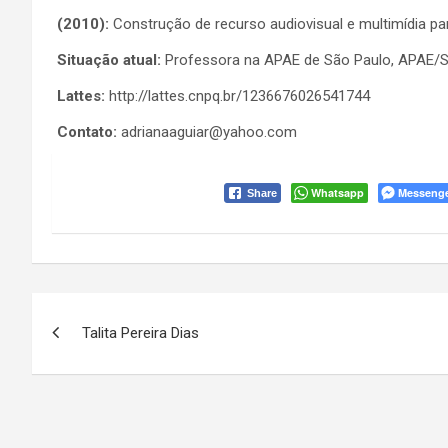
(2010):
Construção de recurso audiovisual e multimídia p
Situação atual:
Professora na APAE de São Paulo, APAE/S
Lattes:
http://lattes.cnpq.br/1236676026541744
Contato:
adrianaaguiar@yahoo.com
Whatsapp
Messeng
Share
Navegação
Talita Pereira Dias
de
Post