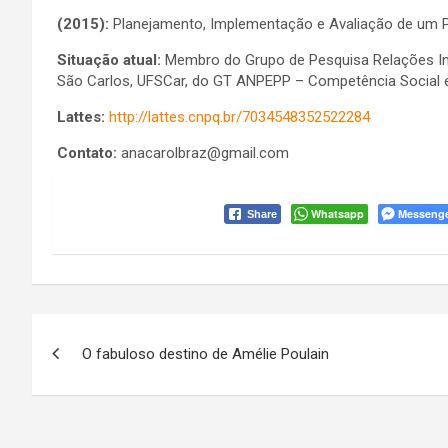
(2015):
Planejamento, Implementação e Avaliação de um P
Situação atual:
Membro do Grupo de Pesquisa Relações Inte
São Carlos, UFSCar, do GT ANPEPP – Competência Social e 
Lattes:
http://lattes.cnpq.br/7034548352522284
Contato:
anacarolbraz@gmail.com
Whatsapp
Messeng
Share
Navegação
O fabuloso destino de Amélie Poulain
de
Post