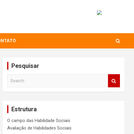
ONTATO
Pesquisar
S
e
a
r
c
Estrutura
h
O campo das Habilidade Sociais
Avaliação de Habilidades Sociais