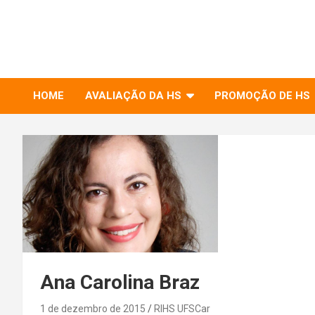
to
RIHS – UFSCar
content
Relações Interpessoais e Habilidades Sociais
HOME
AVALIAÇÃO DA HS
PROMOÇÃO DE HS
Ana Carolina Braz
1 de dezembro de 2015
RIHS UFSCar