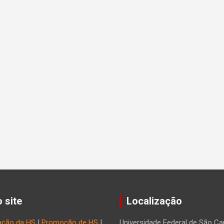
 site
Localização
ação da HS
|
Promoção de HS
|
Universidade Federal de São Car