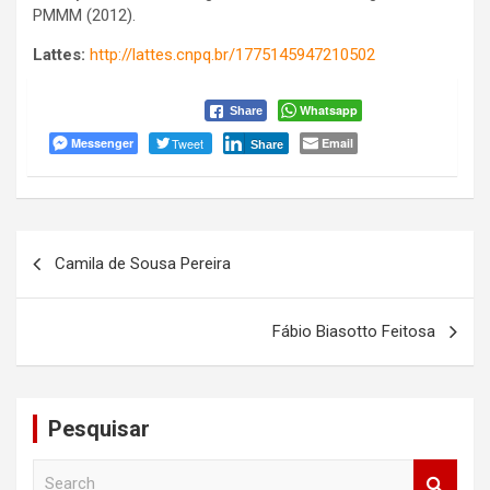
PMMM (2012).
Lattes:
http://lattes.cnpq.br/1775145947210502
Whatsapp
Share
Messenger
Tweet
Email
Share
Navegação
Camila de Sousa Pereira
de
Post
Fábio Biasotto Feitosa
Pesquisar
S