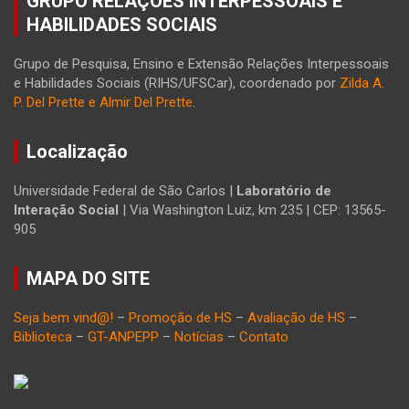
GRUPO RELAÇÕES INTERPESSOAIS E
HABILIDADES SOCIAIS
Grupo de Pesquisa, Ensino e Extensão Relações Interpessoais
e Habilidades Sociais (RIHS/UFSCar), coordenado por
Zilda A.
P. Del Prette e Almir Del Prette
.
Localização
Universidade Federal de São Carlos |
Laboratório de
Interação Social
| Via Washington Luiz, km 235 | CEP: 13565-
905
MAPA DO SITE
Seja bem vind@!
–
Promoção de HS
–
Avaliação de HS
–
Biblioteca
–
GT-ANPEPP
–
Notícias
–
Contato