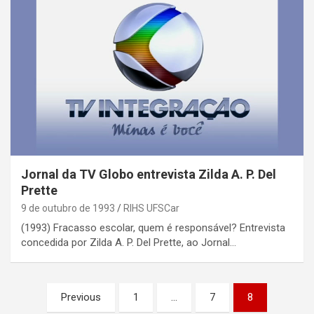
Jornal da TV Globo entrevista Zilda A. P. Del
Prette
9 de outubro de 1993
RIHS UFSCar
(1993) Fracasso escolar, quem é responsável? Entrevista
concedida por Zilda A. P. Del Prette, ao Jornal…
Navegação
Previous
1
…
7
8