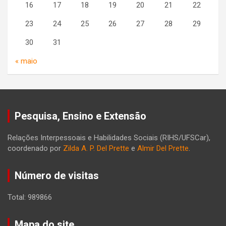
16
17
18
19
20
21
22
23
24
25
26
27
28
29
30
31
« maio
Pesquisa, Ensino e Extensão
Relações Interpessoais e Habilidades Sociais (RIHS/UFSCar),
coordenado por
Zilda A. P. Del Prette
e
Almir Del Prette
.
Número de visitas
Total: 989866
Mapa do site