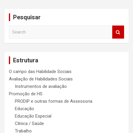
por
posts
Pesquisar
S
e
a
r
c
Estrutura
h
O campo das Habilidade Sociais
Avaliação de Habilidades Sociais
Instrumentos de avaliação
Promoção de HS
PRODIP e outras formas de Assessoria
Educação
Educação Especial
Clínica / Saúde
Trabalho