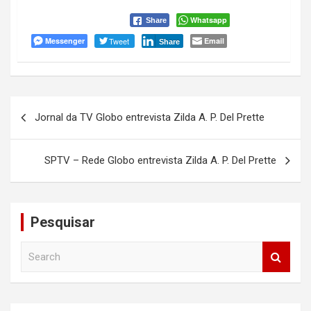
Whatsapp
Share
Messenger
Tweet
Email
Share
Navegação
Jornal da TV Globo entrevista Zilda A. P. Del Prette
de
Post
SPTV – Rede Globo entrevista Zilda A. P. Del Prette
Pesquisar
S
e
a
r
c