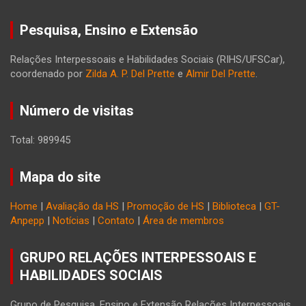
Pesquisa, Ensino e Extensão
Relações Interpessoais e Habilidades Sociais (RIHS/UFSCar),
coordenado por
Zilda A. P. Del Prette
e
Almir Del Prette
.
Número de visitas
Total: 989945
Mapa do site
Home
|
Avaliação da HS
|
Promoção de HS
|
Biblioteca
|
GT-
Anpepp
|
Notícias
|
Contato
|
Área de membros
GRUPO RELAÇÕES INTERPESSOAIS E
HABILIDADES SOCIAIS
Grupo de Pesquisa, Ensino e Extensão Relações Interpessoais