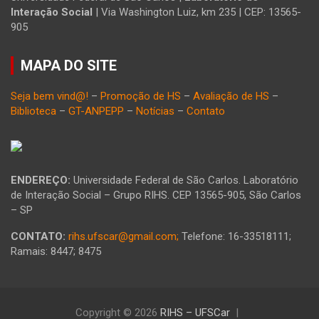
Interação Social
| Via Washington Luiz, km 235 | CEP: 13565-
905
MAPA DO SITE
Seja bem vind@!
–
Promoção de HS
–
Avaliação de HS
–
Biblioteca
–
GT-ANPEPP
–
Notícias
–
Contato
ENDEREÇO:
Universidade Federal de São Carlos. Laboratório
de Interação Social – Grupo RIHS. CEP 13565-905, São Carlos
– SP
CONTATO:
rihs.ufscar@gmail.com;
Telefone: 16-33518111;
Ramais: 8447; 8475
Copyright © 2026
RIHS – UFSCar