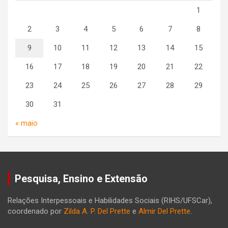
1
2
3
4
5
6
7
8
9
10
11
12
13
14
15
16
17
18
19
20
21
22
23
24
25
26
27
28
29
30
31
« maio
Pesquisa, Ensino e Extensão
Relações Interpessoais e Habilidades Sociais (RIHS/UFSCar),
coordenado por
Zilda A. P. Del Prette
e
Almir Del Prette
.