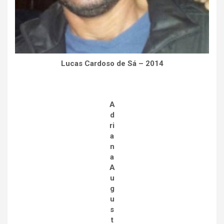
Lucas Cardoso de Sá – 2014
A
d
ri
a
n
a
A
u
g
u
s
t