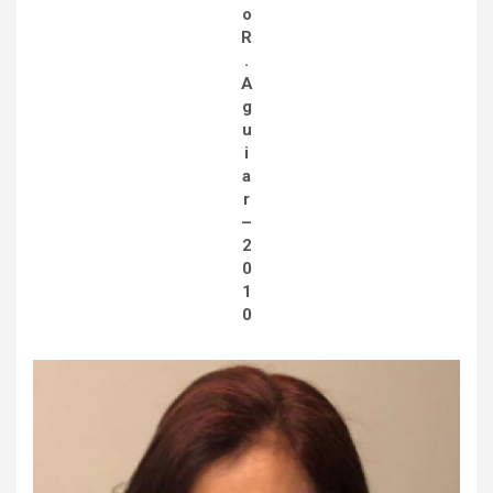
o
R
.
A
g
u
i
a
r
–
2
0
1
0