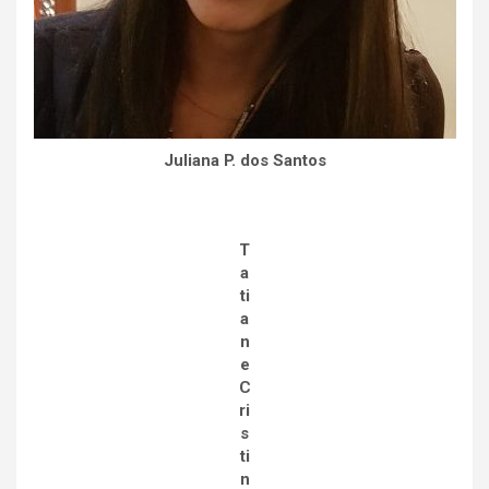
Juliana P. dos Santos
T
a
ti
a
n
e
C
ri
s
ti
n