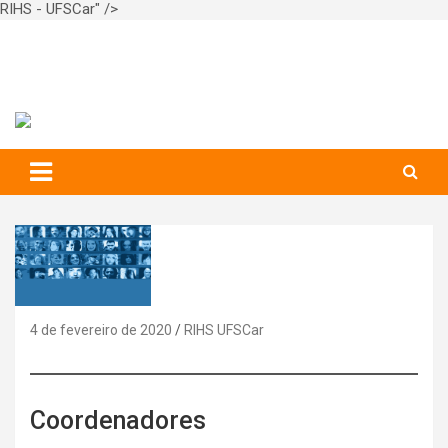
RIHS - UFSCar" />
Skip
RIHS – UFSCar
to
content
Relações Interpessoais e Habilidades Sociais
4 de fevereiro de 2020
RIHS UFSCar
Coordenadores