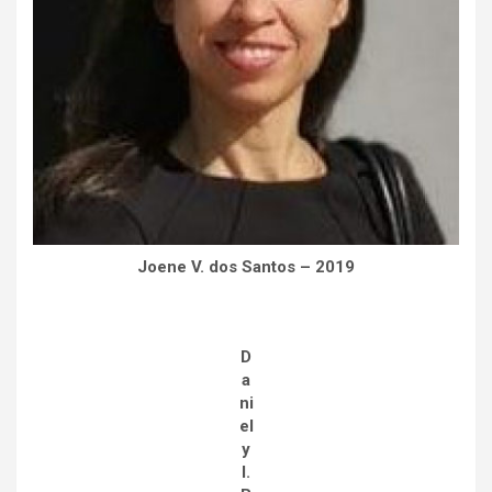
Joene V. dos Santos – 2019
D
a
ni
el
y
I.