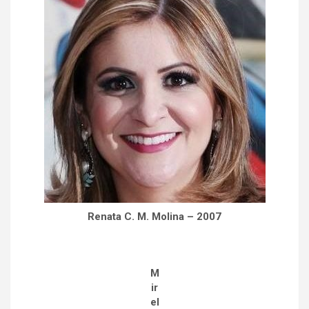
Renata C. M. Molina – 2007
M
ir
el