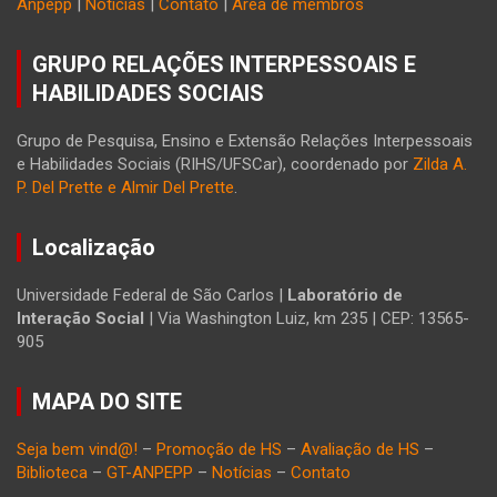
Anpepp
|
Notícias
|
Contato
|
Área de membros
GRUPO RELAÇÕES INTERPESSOAIS E
HABILIDADES SOCIAIS
Grupo de Pesquisa, Ensino e Extensão Relações Interpessoais
e Habilidades Sociais (RIHS/UFSCar), coordenado por
Zilda A.
P. Del Prette e Almir Del Prette
.
Localização
Universidade Federal de São Carlos |
Laboratório de
Interação Social
| Via Washington Luiz, km 235 | CEP: 13565-
905
MAPA DO SITE
Seja bem vind@!
–
Promoção de HS
–
Avaliação de HS
–
Biblioteca
–
GT-ANPEPP
–
Notícias
–
Contato