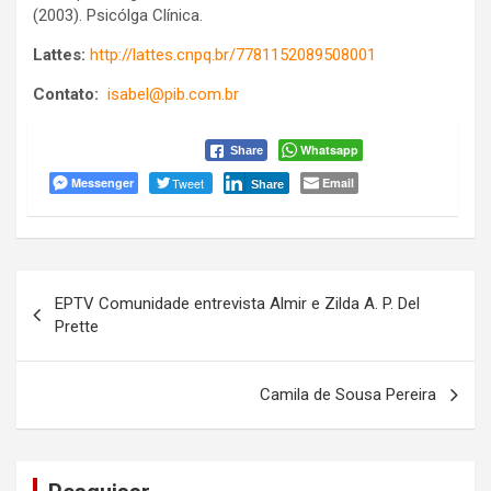
(2003). Psicólga Clínica.
Lattes:
http://lattes.cnpq.br/7781152089508001
Contato:
isabel@pib.com.br
Whatsapp
Share
Messenger
Tweet
Email
Share
Navegação
EPTV Comunidade entrevista Almir e Zilda A. P. Del
de
Prette
Post
Camila de Sousa Pereira