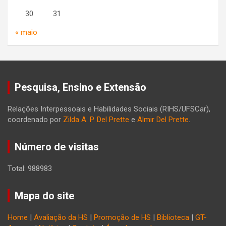
30
31
« maio
Pesquisa, Ensino e Extensão
Relações Interpessoais e Habilidades Sociais (RIHS/UFSCar),
coordenado por
Zilda A. P. Del Prette
e
Almir Del Prette
.
Número de visitas
Total: 988983
Mapa do site
Home
|
Avaliação da HS
|
Promoção de HS
|
Biblioteca
|
GT-