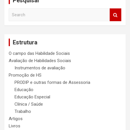
Pesquisar
S
e
a
r
c
Estrutura
h
O campo das Habilidade Sociais
Avaliação de Habilidades Sociais
Instrumentos de avaliação
Promoção de HS
PRODIP e outras formas de Assessoria
Educação
Educação Especial
Clínica / Saúde
Trabalho
Artigos
Livros