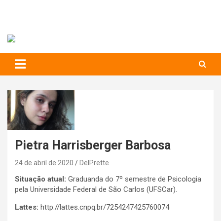
RIHS – UFSCar
to
content
Relações Interpessoais e Habilidades Sociais
Pietra Harrisberger Barbosa
24 de abril de 2020
DelPrette
Situação atual:
Graduanda do 7º semestre de Psicologia
pela Universidade Federal de São Carlos (UFSCar).
Lattes:
http://lattes.cnpq.br/7254247425760074