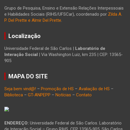
Grupo de Pesquisa, Ensino e Extensão Relações Interpessoais
e Habilidades Sociais (RIHS/UFSCar), coordenado por
Zilda A.
P. Del Prette e Almir Del Prette
.
Localização
Universidade Federal de São Carlos |
Laboratório de
Interação Social
| Via Washington Luiz, km 235 | CEP: 13565-
905
MAPA DO SITE
Seja bem vind@!
–
Promoção de HS
–
Avaliação de HS
–
Biblioteca
–
GT-ANPEPP
–
Notícias
–
Contato
ENDEREÇO:
Universidade Federal de São Carlos. Laboratório
de Interação Social – Grupo RIHS. CEP 13565-905, São Carlos