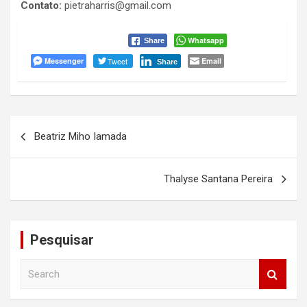
Contato:
pietraharris@gmail.com
Whatsapp
Share
Messenger
Tweet
Email
Share
Navegação
Beatriz Miho Iamada
de
Post
Thalyse Santana Pereira
Pesquisar
S
e
a