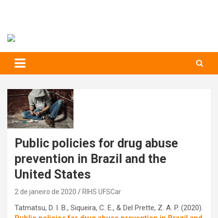
RIHS – UFSCar
to
content
Relações Interpessoais e Habilidades Sociais
Public policies for drug abuse
prevention in Brazil and the
United States
2 de janeiro de 2020
RIHS UFSCar
Tatmatsu, D. I. B., Siqueira, C. E., & Del Prette, Z. A. P. (2020).