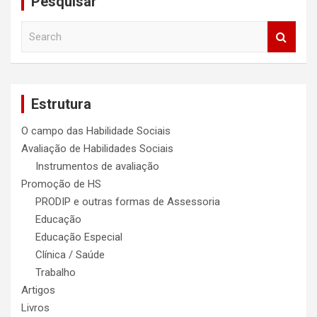
Pesquisar
S
e
a
r
c
Estrutura
h
O campo das Habilidade Sociais
Avaliação de Habilidades Sociais
Instrumentos de avaliação
Promoção de HS
PRODIP e outras formas de Assessoria
Educação
Educação Especial
Clínica / Saúde
Trabalho
Artigos
Livros