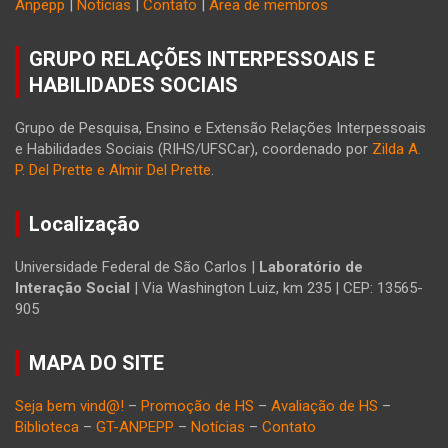
Anpepp
|
Notícias
|
Contato
|
Área de membros
GRUPO RELAÇÕES INTERPESSOAIS E
HABILIDADES SOCIAIS
Grupo de Pesquisa, Ensino e Extensão Relações Interpessoais
e Habilidades Sociais (RIHS/UFSCar), coordenado por
Zilda A.
P. Del Prette e Almir Del Prette
.
Localização
Universidade Federal de São Carlos |
Laboratório de
Interação Social
| Via Washington Luiz, km 235 | CEP: 13565-
905
MAPA DO SITE
Seja bem vind@!
–
Promoção de HS
–
Avaliação de HS
–
Biblioteca
–
GT-ANPEPP
–
Notícias
–
Contato