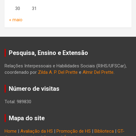
30
31
« maio
Pesquisa, Ensino e Extensão
Relações Interpessoais e Habilidades Sociais (RIHS/UFSCar),
coordenado por
Zilda A. P. Del Prette
e
Almir Del Prette
.
Número de visitas
Total: 989830
Mapa do site
Home
|
Avaliação da HS
|
Promoção de HS
|
Biblioteca
|
GT-