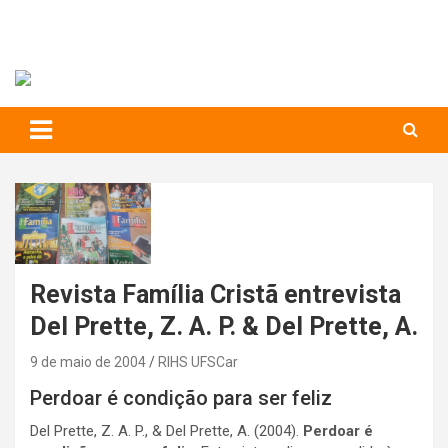
RIHS – UFSCar
to
content
Relações Interpessoais e Habilidades Sociais
Revista Família Cristã entrevista
Del Prette, Z. A. P. & Del Prette, A.
9 de maio de 2004
RIHS UFSCar
Perdoar é condição para ser feliz
Del Prette, Z. A. P., & Del Prette, A. (2004).
Perdoar é