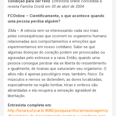
condição para ser feliz
. Entrevista online concedida à
revista
Família Cristã em 30 de abril de 2004.
FCOnline – Cientificamente, o que acontece quando
uma pessoa perdoa alguém?
Zilda – A ciência vem se interessando cada vez mais
pelas conseqüências que ocorrem no organismo humano
relacionadas aos comportamentos e emoções que
experimentamos em nosso cotidiano. Sabe-se que
algumas doenças do coração podem ser provocadas ou
agravadas pelo estresse e a raiva. Então, quando uma
pessoa consegue perdoar ela se liberta do ressentimento
e igualmente, de toxinas que saturavam seu organismo. O
alívio não é apenas psicológico mas, também, físico. Os
músculos e nervos se distendem, as dores localizadas,
especialmente na região lombar, tórax e ombros são
abrandadas e ela recupera a sensação agradável de
libertação.
Entrevista completa em:
http://betara.ufscar.br:8080/pesquisa/rihs/armazenagem/p