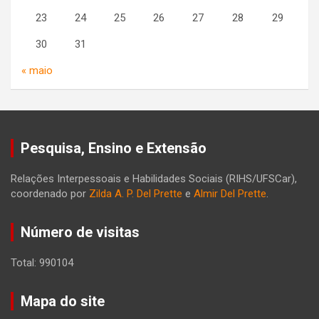
23
24
25
26
27
28
29
30
31
« maio
Pesquisa, Ensino e Extensão
Relações Interpessoais e Habilidades Sociais (RIHS/UFSCar),
coordenado por
Zilda A. P. Del Prette
e
Almir Del Prette
.
Número de visitas
Total: 990104
Mapa do site