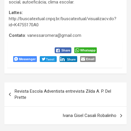
social; autoeficácia; clima escolar.
Lattes:
http://buscatextual.cnpq.br/buscatextual/visualizacv.do?
id=K4755170A0
Contato
: vanessaromera@gmail.com
Whatsapp
Share
Messenger
Tweet
Email
Share
Navegação
Revista Escola Adventista entrevista Zilda A. P. Del
de
Prette
Post
Ivana Gisel Casali Robalinho