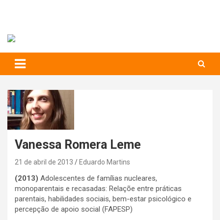
RIHS – UFSCar
to
content
Relações Interpessoais e Habilidades Sociais
Vanessa Romera Leme
21 de abril de 2013
Eduardo Martins
(2013)
Adolescentes de famílias nucleares,
monoparentais e recasadas: Relaçõe entre práticas
parentais, habilidades sociais, bem-estar psicológico e
percepção de apoio social (FAPESP)