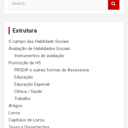
S
e
a
r
c
Estrutura
h
O campo das Habilidade Sociais
Avaliação de Habilidades Sociais
Instrumentos de avaliação
Promoção de HS
PRODIP e outras formas de Assessoria
Educação
Educação Especial
Clínica / Saúde
Trabalho
Artigos
Livros
Capítulos de Livros
Teses e Dissertações