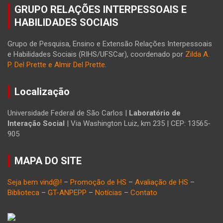
GRUPO RELAÇÕES INTERPESSOAIS E
HABILIDADES SOCIAIS
Grupo de Pesquisa, Ensino e Extensão Relações Interpessoais
e Habilidades Sociais (RIHS/UFSCar), coordenado por
Zilda A.
P. Del Prette e Almir Del Prette
.
Localização
Universidade Federal de São Carlos |
Laboratório de
Interação Social
| Via Washington Luiz, km 235 | CEP: 13565-
905
MAPA DO SITE
Seja bem vind@!
–
Promoção de HS
–
Avaliação de HS
–
Biblioteca
–
GT-ANPEPP
–
Notícias
–
Contato