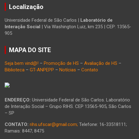
Localização
Universidade Federal de São Carlos |
Laboratório de
Interação Social
| Via Washington Luiz, km 235 | CEP: 13565-
905
MAPA DO SITE
Seja bem vind@!
–
Promoção de HS
–
Avaliação de HS
–
Biblioteca
–
GT-ANPEPP
–
Notícias
–
Contato
ENDEREÇO:
Universidade Federal de São Carlos. Laboratório
de Interação Social – Grupo RIHS. CEP 13565-905, São Carlos
– SP
CONTATO:
rihs.ufscar@gmail.com;
Telefone: 16-33518111;
Ramais: 8447; 8475