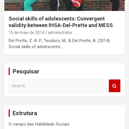
Social skills of adolescents: Convergent
validity between IHSA-Del-Prette and MESS
15 de maio de 2014
administrator
Del Prette, Z. A. P., Teodoro, M., & Del Prette, A. (2014).
Social skills of adolescents:…
Pesquisar
S
e
a
r
c
Estrutura
h
O campo das Habilidade Sociais