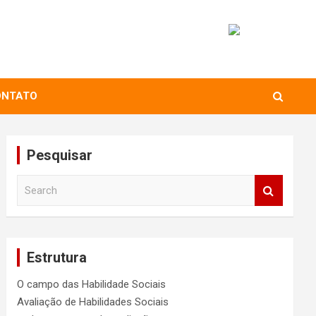
ONTATO
Pesquisar
S
e
a
r
c
Estrutura
h
O campo das Habilidade Sociais
Avaliação de Habilidades Sociais