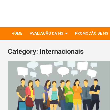
to
RIHS – UFSCar
content
Relações Interpessoais e Habilidades Sociais
HOME
AVALIAÇÃO DA HS
PROMOÇÃO DE HS
Category:
Internacionais