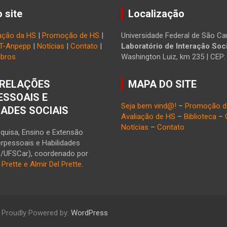
 site
Localização
ação da HS
|
Promoção de HS
|
Universidade Federal de São Car
T-Anpepp
|
Notícias
|
Contato
|
Laboratório de Interação Soci
bros
Washington Luiz, km 235 | CEP
RELAÇÕES
MAPA DO SITE
ESSOAIS E
Seja bem vind@!
–
Promoção d
DADES SOCIAIS
Avaliação de HS
–
Biblioteca
–
Notícias
–
Contato
quisa, Ensino e Extensão
erpessoais e Habilidades
S/UFSCar), coordenado por
l Prette e Almir Del Prette
.
Proudly Powered by:
WordPress