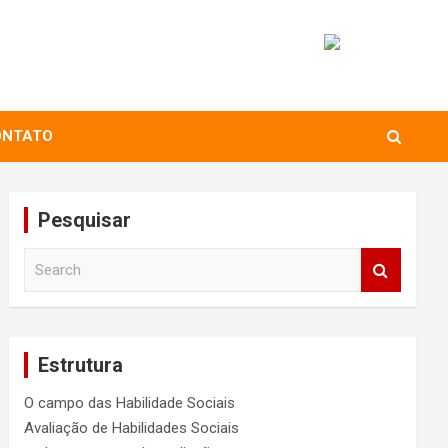
ONTATO
Pesquisar
S
e
a
r
c
Estrutura
h
O campo das Habilidade Sociais
Avaliação de Habilidades Sociais