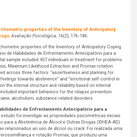
sychometric properties of the Inventory of Anticipatory
Drugs
.
Avaliação Psicológica, 16
(2), 176-186
.
sychometric properties of the Inventory of Anticipatory Coping
ário de Habilidades de Enfrentamento Antecipatório para a
al sample included 457 individuals in treatment for problems
lysis, Maximum Likelihood Extraction and Promax rotation
ted across three factors: “assertiveness and planning for
 feelings towards abstinence” and “emotional self‑control in
n the internal structure and reliability based on internal
 included important behaviors for the relapse prevention.
ocaine; alcoholism; substance-related disorders
Habilidades de Enfrentamento Antecipatório para a
estudo foi investigar as propriedades psicométricas iniciais
io para a Abstinência de Álcool e Outras Drogas (IDHEA‑AD).
 relacionados ao uso de álcool ou crack. Foi realizada uma
 Verossimilhança e rotação Promax, que produziu uma