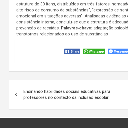
estrutura de 30 itens, distribuídos em três fatores, nome
alto risco de consumo de substâncias”, “expressão de sent
emocional em situações adversas”. Analisadas evidências de
consistência interna, concluiu‑se que a estrutura é adequ
prevenção de recaídas.
Palavras‑chave:
adaptação psicológ
transtornos relacionados ao uso de substâncias
Whatsapp
Messeng
Share
Navegação
Ensinando habilidades sociais educativas para
de
professores no contexto da inclusão escolar
Post