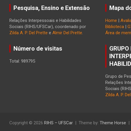
Pesquisa, Ensino e Extensão
Mapa do
Relações Interpessoais e Habilidades
Home
|
Avali
Sociais (RIHS/UFSCar), coordenado por
Biblioteca
|
G
Zilda A. P. Del Prette
e
Almir Del Prette
.
Área de mem
Número de visitas
GRUPO 
INTERP
Total: 989795
HABILI
Grupo de Pes
Relações Int
Sociais (RIH
Zilda A. P. De
Copyright © 2026
RIHS – UFSCar
Theme by:
Theme Horse