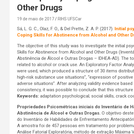
Other Drugs
19 de maio de 2017
RIHS UFSCar
Sá, L. G. C., Olaz, F. O., & Del Prette, Z. A. P. (2017).
Initial p
Coping Skills for Abstinence from Alcohol and Other 
The objective of this study was to investigate the initial p
Skills for Abstinence from Alcohol and Other Drugs (Invent
Abstinência de Álcool e Outras Drogas – IDHEA‑AD). The tot
related to alcohol or crack use. An Exploratory Factor Ana
were used, which produced a structure of 30 items distribu
high‑risk substance use situations”, “expression of positive
adverse situations”. After analyzing validity evidence based o
consistency, it was possible to conclude that this structure
Keywords:
adaptation psychological; social skills; crack c
Propriedades Psicométricas iniciais do Inventário de 
Abstinência de Álcool e Outras Drogas.
O objetivo deste 
do Inventário de Habilidades de Enfrentamento Antecipatór
A amostra foi de 457 pessoas em tratamento por problemas
Análise Fatorial Exploratória, método de extração Máxima