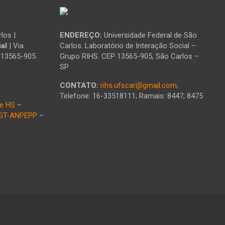
los |
ENDEREÇO:
Universidade Federal de São
al
| Via
Carlos. Laboratório de Interação Social –
: 13565-905
Grupo RIHS. CEP 13565-905, São Carlos –
SP
CONTATO:
rihs.ufscar@gmail.com;
Telefone: 16-33518111; Ramais: 8447; 8475
e HS
–
GT-ANPEPP
–