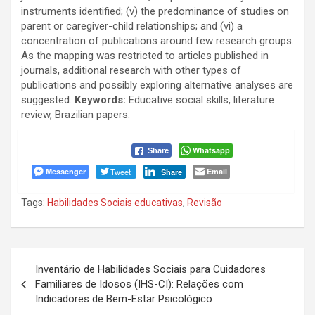
instruments identified; (v) the predominance of studies on
parent or caregiver-child relationships; and (vi) a
concentration of publications around few research groups.
As the mapping was restricted to articles published in
journals, additional research with other types of
publications and possibly exploring alternative analyses are
suggested.
Keywords:
Educative social skills, literature
review, Brazilian papers.
Whatsapp
Share
Messenger
Tweet
Email
Share
Tags:
Habilidades Sociais educativas
,
Revisão
Navegação
Inventário de Habilidades Sociais para Cuidadores
de
Familiares de Idosos (IHS-CI): Relações com
Indicadores de Bem-Estar Psicológico
Post