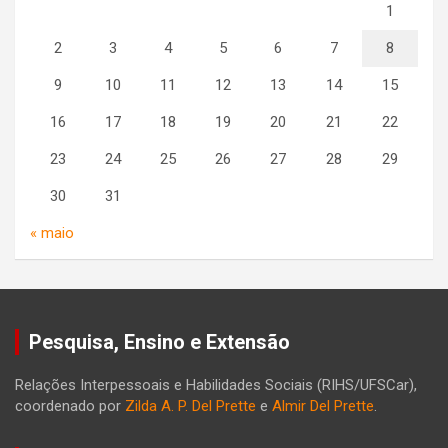
1
2
3
4
5
6
7
8
9
10
11
12
13
14
15
16
17
18
19
20
21
22
23
24
25
26
27
28
29
30
31
« maio
Pesquisa, Ensino e Extensão
Relações Interpessoais e Habilidades Sociais (RIHS/UFSCar),
coordenado por
Zilda A. P. Del Prette
e
Almir Del Prette
.