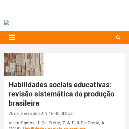
RIHS – UFSCar
to
content
Relações Interpessoais e Habilidades Sociais
Habilidades sociais educativas:
revisão sistemática da produção
brasileira
26 de janeiro de 2019
RIHS UFSCar
Vieira-Santos, J., Del Prette, Z. A. P., & Del Prette, A.