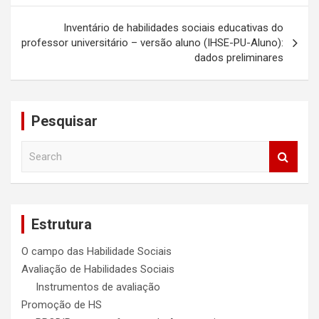
Inventário de habilidades sociais educativas do
professor universitário – versão aluno (IHSE-PU-Aluno):
dados preliminares
Pesquisar
S
e
a
r
c
Estrutura
h
O campo das Habilidade Sociais
Avaliação de Habilidades Sociais
Instrumentos de avaliação
Promoção de HS