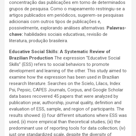
concentração das publicações em torno de determinados
grupos de pesquisa. Como o mapeamento restringiu-se a
artigos publicados em periódicos, sugerem-se pesquisas
adicionais com outros tipos de publicações e,
possivelmente, explorando análises alternativas.
Palavras-
chave:
habilidades sociais educativas, revisão de
literatura, produção brasileira.
Educative Social Skills: A Systematic Review of
Brazilian Production
The expression “Educative Social
Skills” (ESS) refers to social behaviors to promote
development and learning of the other. This study aimed to
examine how the expression has been used in Brazilian
research literature. Searches on the Scielo, Lilacs, Index
Psi, Pepsic, CAPES Journals, Corpus, and Google Scholar
data bases recovered 45 papers that were analyzed by
publication year, authorship, journal quality, definition and
evaluation of ESS, sample, and region of participants. The
results showed: (i) four different situations where ESS was
used; (ii) more empirical than theoretical studies; (iii) the
predominant use of reporting tools for data collection; (iv)
just one standardized scale, despite the diversity of