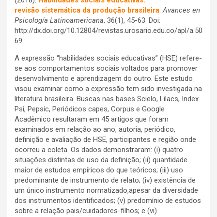
(2018).
Habilidades sociais educativas:
revisão sistemática da produção brasileira
.
Avances en
Psicología Latinoamericana
, 36(1), 45-63. Doi:
http://dx.doi.org/10.12804/revistas.urosario.edu.co/apl/a.50
69
A expressão “habilidades sociais educativas” (HSE) refere-
se aos comportamentos sociais voltados para promover
desenvolvimento e aprendizagem do outro. Este estudo
visou examinar como a expressão tem sido investigada na
literatura brasileira. Buscas nas bases Scielo, Lilacs, Index
Psi, Pepsic, Periódicos capes, Corpus e Google
Acadêmico resultaram em 45 artigos que foram
examinados em relação ao ano, autoria, periódico,
definição e avaliação de HSE, participantes e região onde
ocorreu a coleta. Os dados demonstraram: (i) quatro
situações distintas de uso da definição; (ii) quantidade
maior de estudos empíricos do que teóricos; (iii) uso
predominante de instrumento de relato; (iv) existência de
um único instrumento normatizado,apesar da diversidade
dos instrumentos identificados; (v) predomínio de estudos
sobre a relação pais/cuidadores-filhos; e (vi)