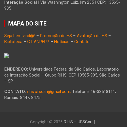
Interação Social
| Via Washington Luiz, km 235 | CEP: 13565-
905
MAPA DO SITE
Seja bem vind@!
–
Promoção de HS
–
Avaliação de HS
–
Biblioteca
–
GT-ANPEPP
–
Notícias
–
Contato
ENDEREÇO:
Universidade Federal de São Carlos. Laboratório
de Interação Social – Grupo RIHS. CEP 13565-905, São Carlos
– SP
CONTATO:
rihs.ufscar@gmail.com;
Telefone: 16-33518111;
Ramais: 8447; 8475
Copyright © 2026
RIHS – UFSCar