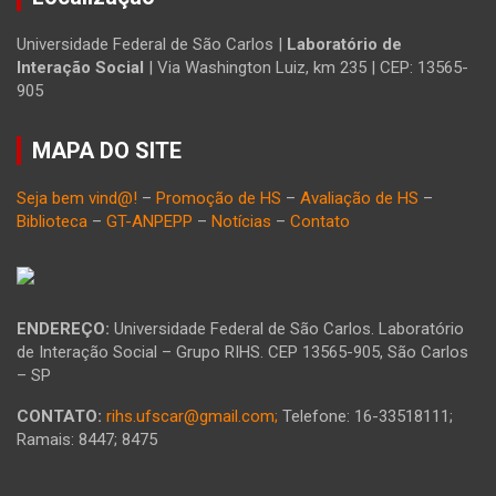
Universidade Federal de São Carlos |
Laboratório de
Interação Social
| Via Washington Luiz, km 235 | CEP: 13565-
905
MAPA DO SITE
Seja bem vind@!
–
Promoção de HS
–
Avaliação de HS
–
Biblioteca
–
GT-ANPEPP
–
Notícias
–
Contato
ENDEREÇO:
Universidade Federal de São Carlos. Laboratório
de Interação Social – Grupo RIHS. CEP 13565-905, São Carlos
– SP
CONTATO:
rihs.ufscar@gmail.com;
Telefone: 16-33518111;
Ramais: 8447; 8475