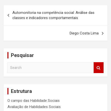
Navegação
Automonitoria na competência social: Análise das
de
classes e indicadores comportamentais
Post
Diego Costa Lima
Pesquisar
S
e
a
r
c
Estrutura
h
O campo das Habilidade Sociais
Avaliação de Habilidades Sociais