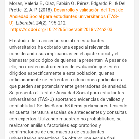
Moran, Valeria E., Olaz, Fabián O., Pérez, Edgardo R., & Del
Prette, Z. A. P. (2018).
Desarrollo y validación del Test de
Ansiedad Social para estudiantes universitarios (TAS-
U)
.
Liberabit
,
24
(2), 195-212
https://dx.doi.org/10.24265/liberabit.2018.v24n2.03
El estudio de la ansiedad social en estudiantes
universitarios ha cobrado una especial relevancia
considerando sus implicancias en el ajuste social y el
bienestar psicológico de quienes la presentan. A pesar de
ello, no existen instrumentos de evaluación que estén
dirigidos específicamente a esta población, quienes
cotidianamente se enfrentan a situaciones particulares
que pueden ser potencialmente generadoras de ansiedad.
Se presenta el Test de Ansiedad Social para estudiantes
universitarios (TAS-U) aportando evidencias de validez y
confiabilidad. Se diseñaron 68 ítems preliminares teniendo
en cuenta literatura, escalas de antecedentes y consultas
con expertos. Utilizando muestreo no probabilístico, se
realizaron análisis factoriales exploratorios y
confirmatorios de una muestra de estudiantes
universitarios argentinos. Se obtuvo una escala final