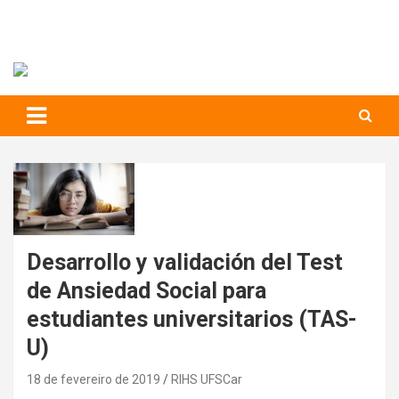
RIHS – UFSCar
to
content
Relações Interpessoais e Habilidades Sociais
Desarrollo y validación del Test
de Ansiedad Social para
estudiantes universitarios (TAS-
U)
18 de fevereiro de 2019
RIHS UFSCar