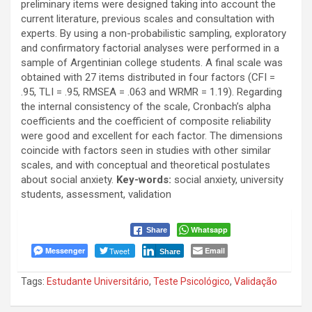
preliminary items were designed taking into account the
current literature, previous scales and consultation with
experts. By using a non-probabilistic sampling, exploratory
and confirmatory factorial analyses were performed in a
sample of Argentinian college students. A final scale was
obtained with 27 items distributed in four factors (CFI =
.95, TLI = .95, RMSEA = .063 and WRMR = 1.19). Regarding
the internal consistency of the scale, Cronbach’s alpha
coefficients and the coefficient of composite reliability
were good and excellent for each factor. The dimensions
coincide with factors seen in studies with other similar
scales, and with conceptual and theoretical postulates
about social anxiety.
Key-words:
social anxiety, university
students, assessment, validation
Whatsapp
Share
Messenger
Tweet
Email
Share
Tags:
Estudante Universitário
,
Teste Psicológico
,
Validação