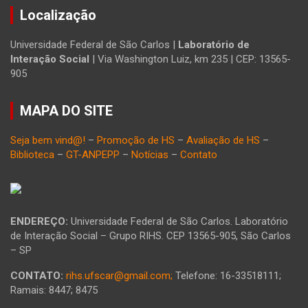
Localização
Universidade Federal de São Carlos |
Laboratório de
Interação Social
| Via Washington Luiz, km 235 | CEP: 13565-
905
MAPA DO SITE
Seja bem vind@!
–
Promoção de HS
–
Avaliação de HS
–
Biblioteca
–
GT-ANPEPP
–
Notícias
–
Contato
ENDEREÇO:
Universidade Federal de São Carlos. Laboratório
de Interação Social – Grupo RIHS. CEP 13565-905, São Carlos
– SP
CONTATO:
rihs.ufscar@gmail.com;
Telefone: 16-33518111;
Ramais: 8447; 8475