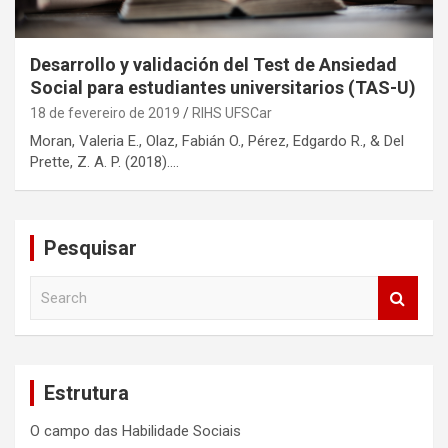
Desarrollo y validación del Test de Ansiedad
Social para estudiantes universitarios (TAS-U)
18 de fevereiro de 2019
RIHS UFSCar
Moran, Valeria E., Olaz, Fabián O., Pérez, Edgardo R., & Del
Prette, Z. A. P. (2018).…
Pesquisar
S
e
a
r
c
Estrutura
h
O campo das Habilidade Sociais