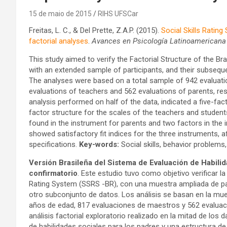
15 de maio de 2015
RIHS UFSCar
Freitas, L. C., & Del Prette, Z.A.P. (2015).
Social Skills Ratin
factorial analyses
.
Avances en Psicología Latinoamericana
This study aimed to verify the Factorial Structure of the Br
with an extended sample of participants, and their subsequ
The analyses were based on a total sample of 942 evaluatio
evaluations of teachers and 562 evaluations of parents, res
analysis performed on half of the data, indicated a five-fact
factor structure for the scales of the teachers and student
found in the instrument for parents and two factors in the 
showed satisfactory fit indices for the three instruments
specifications.
Key-words:
Social skills, behavior problems
Versión Brasileña del Sistema de Evaluación de Habilida
confirmatorio
. Este estudio tuvo como objetivo verificar la 
Rating System (SSRS -BR), con una muestra ampliada de part
otro subconjunto de datos. Los análisis se basan en la mues
años de edad, 817 evaluaciones de maestros y 562 evaluaci
análisis factorial exploratorio realizado en la mitad de los
de habilidades sociales para los padres y una estructura d