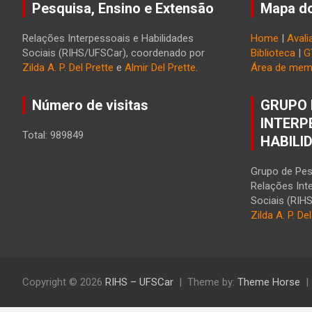
Pesquisa, Ensino e Extensão
Mapa do
Relações Interpessoais e Habilidades
Home
|
Avali
Sociais (RIHS/UFSCar), coordenado por
Biblioteca
|
G
Zilda A. P. Del Prette
e
Almir Del Prette
.
Área de mem
Número de visitas
GRUPO 
INTERP
Total: 989849
HABILI
Grupo de Pes
Relações Int
Sociais (RIH
Zilda A. P. De
Copyright © 2026
RIHS – UFSCar
Theme by:
Theme Horse