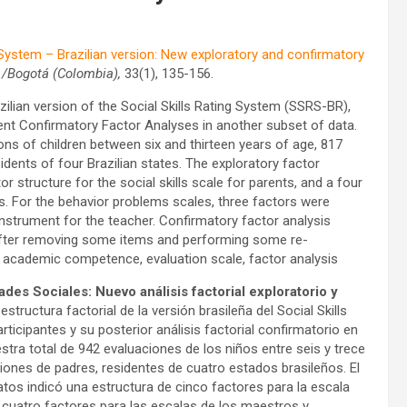
g System – Brazilian version: New exploratory and confirmatory
 /Bogotá (Colombia),
33(1), 135-156.
azilian version of the Social Skills Rating System (SSRS-BR),
ent Confirmatory Factor Analyses in another subset of data.
ns of children between six and thirteen years of age, 817
idents of four Brazilian states. The exploratory factor
or structure for the social skills scale for parents, and a four
s. For the behavior problems scales, three factors were
instrument for the teacher. Confirmatory factor analysis
, after removing some items and performing some re-
, academic competence, evaluation scale, factor analysis
des Sociales: Nuevo análisis factorial exploratorio y
estructura factorial de la versión brasileña del Social Skills
icipantes y su posterior análisis factorial confirmatorio en
tra total de 942 evaluaciones de los niños entre seis y trece
ones de padres, residentes de cuatro estados brasileños. El
 datos indicó una estructura de cinco factores para la escala
e cuatro factores para las escalas de los maestros y