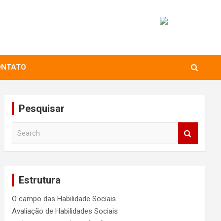
ONTATO
Pesquisar
S
e
a
r
c
Estrutura
h
O campo das Habilidade Sociais
Avaliação de Habilidades Sociais