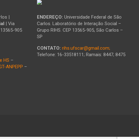
los |
ENDEREÇO:
Universidade Federal de São
al
| Via
Carlos. Laboratório de Interação Social –
: 13565-905
Grupo RIHS. CEP 13565-905, São Carlos –
SP
CONTATO:
rihs.ufscar@gmail.com;
Telefone: 16-33518111; Ramais: 8447; 8475
e HS
–
GT-ANPEPP
–