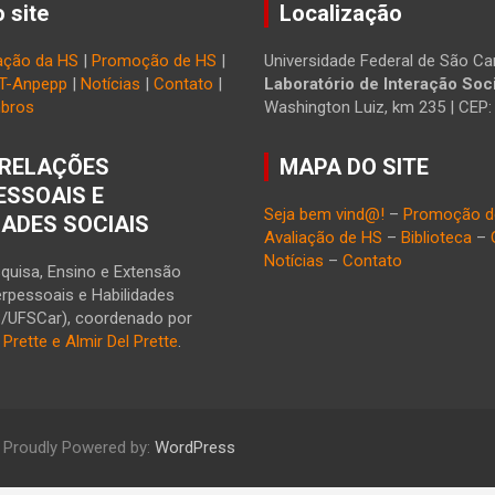
 site
Localização
ação da HS
|
Promoção de HS
|
Universidade Federal de São Car
T-Anpepp
|
Notícias
|
Contato
|
Laboratório de Interação Soci
bros
Washington Luiz, km 235 | CEP
RELAÇÕES
MAPA DO SITE
ESSOAIS E
Seja bem vind@!
–
Promoção d
DADES SOCIAIS
Avaliação de HS
–
Biblioteca
–
Notícias
–
Contato
quisa, Ensino e Extensão
erpessoais e Habilidades
S/UFSCar), coordenado por
l Prette e Almir Del Prette
.
Proudly Powered by:
WordPress