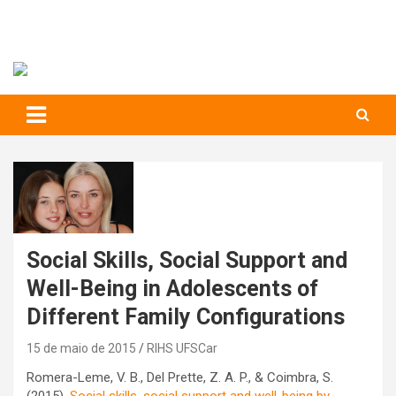
RIHS – UFSCar
to
content
Relações Interpessoais e Habilidades Sociais
Social Skills, Social Support and
Well-Being in Adolescents of
Different Family Configurations
15 de maio de 2015
RIHS UFSCar
Romera-Leme, V. B., Del Prette, Z. A. P., & Coimbra, S.