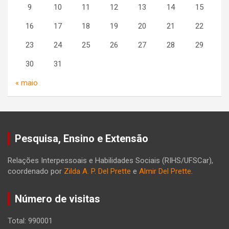
9
10
11
12
13
14
15
16
17
18
19
20
21
22
23
24
25
26
27
28
29
30
31
« maio
Pesquisa, Ensino e Extensão
Relações Interpessoais e Habilidades Sociais (RIHS/UFSCar),
coordenado por
Zilda A. P. Del Prette
e
Almir Del Prette
.
Número de visitas
Total: 990001