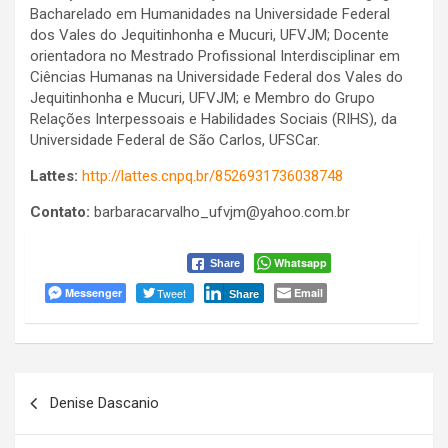
Bacharelado em Humanidades na Universidade Federal
dos Vales do Jequitinhonha e Mucuri, UFVJM; Docente
orientadora no Mestrado Profissional Interdisciplinar em
Ciências Humanas na Universidade Federal dos Vales do
Jequitinhonha e Mucuri, UFVJM; e Membro do Grupo
Relações Interpessoais e Habilidades Sociais (RIHS), da
Universidade Federal de São Carlos, UFSCar.
Lattes:
http://lattes.cnpq.br/8526931736038748
Contato:
barbaracarvalho_ufvjm@yahoo.com.br
Whatsapp
Share
Messenger
Tweet
Email
Share
Navegação
Denise Dascanio
de