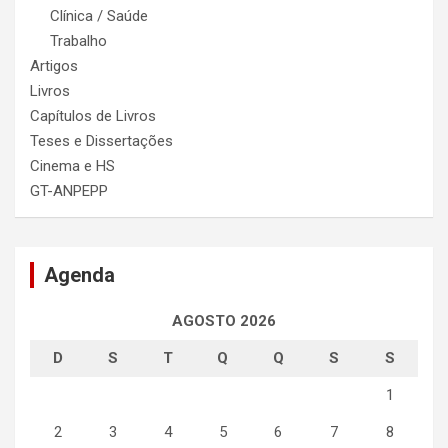
Clínica / Saúde
Trabalho
Artigos
Livros
Capítulos de Livros
Teses e Dissertações
Cinema e HS
GT-ANPEPP
Agenda
AGOSTO 2026
D
S
T
Q
Q
S
S
1
2
3
4
5
6
7
8