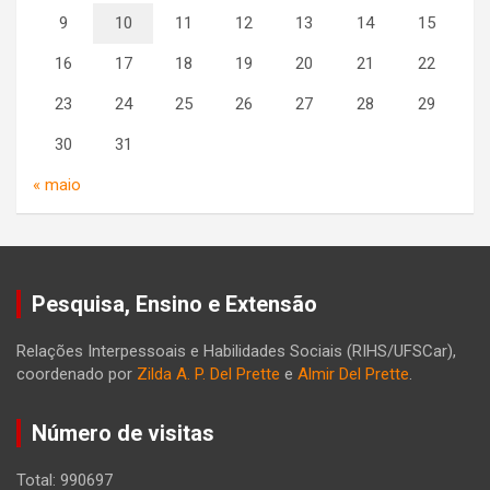
9
10
11
12
13
14
15
16
17
18
19
20
21
22
23
24
25
26
27
28
29
30
31
« maio
Pesquisa, Ensino e Extensão
Relações Interpessoais e Habilidades Sociais (RIHS/UFSCar),
coordenado por
Zilda A. P. Del Prette
e
Almir Del Prette
.
Número de visitas
Total: 990697