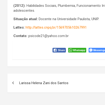
(2012):
Habilidades Sociais, Plumbemia, Funcionamento In
adolescentes.
Situação atual:
Docente na Universidade Paulista, UNIP.
Lattes:
http://lattes.cnpq.br/1569705610267991
Contato:
psicode21@yahoo.com.br
Whatsapp
Messeng
Share
Navegação
Larissa Helena Zani dos Santos
de
Post