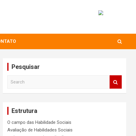
ONTATO
Pesquisar
S
e
a
r
c
Estrutura
h
O campo das Habilidade Sociais
Avaliação de Habilidades Sociais