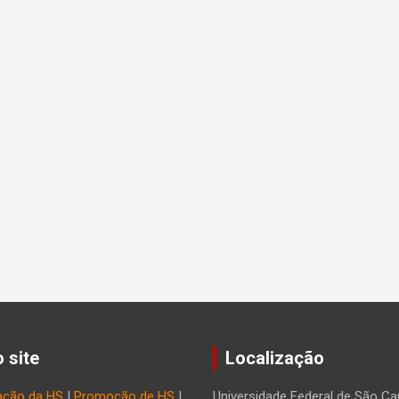
 site
Localização
ação da HS
|
Promoção de HS
|
Universidade Federal de São Car