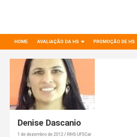
to
RIHS – UFSCar
content
Relações Interpessoais e Habilidades Sociais
HOME
AVALIAÇÃO DA HS
PROMOÇÃO DE HS
Denise Dascanio
1 de dezembro de 2012
RIHS UFSCar