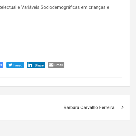
telectual e Variáveis Sociodemográficas em crianças e
er
Tweet
Email
Share
Bárbara Carvalho Ferreira