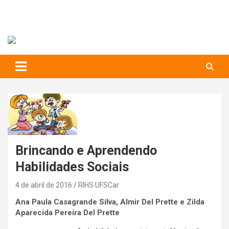
RIHS – UFSCar
to
content
Relações Interpessoais e Habilidades Sociais
Brincando e Aprendendo
Habilidades Sociais
4 de abril de 2016
RIHS UFSCar
Ana Paula Casagrande Silva,
Almir Del Prette e
Zilda
Aparecida Pereira Del Prette