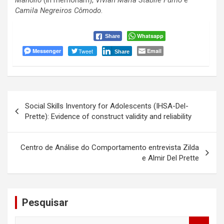
Manólio
(in memoriam),
Vivian Maria Stábile Fumo
e
Camila Negreiros Cômodo
.
Whatsapp
Share
Messenger
Tweet
Email
Share
Navegação
Social Skills Inventory for Adolescents (IHSA-Del-
de
Prette): Evidence of construct validity and reliability
Post
Centro de Análise do Comportamento entrevista Zilda
e Almir Del Prette
Pesquisar
S