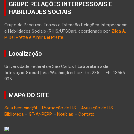
GRUPO RELAÇÕES INTERPESSOAIS E
HABILIDADES SOCIAIS
Grupo de Pesquisa, Ensino e Extensão Relações Interpessoais
e Habilidades Sociais (RIHS/UFSCar), coordenado por
Zilda A.
P. Del Prette e Almir Del Prette
.
Localização
Universidade Federal de São Carlos |
Laboratório de
Interação Social
| Via Washington Luiz, km 235 | CEP: 13565-
905
MAPA DO SITE
Seja bem vind@!
–
Promoção de HS
–
Avaliação de HS
–
Biblioteca
–
GT-ANPEPP
–
Notícias
–
Contato