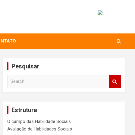
ONTATO
Pesquisar
S
e
a
r
c
Estrutura
h
O campo das Habilidade Sociais
Avaliação de Habilidades Sociais