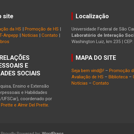
 site
Localização
ação da HS
|
Promoção de HS
|
Universidade Federal de São Car
T-Anpepp
|
Notícias
|
Contato
|
Laboratório de Interação Soci
bros
Washington Luiz, km 235 | CEP
RELAÇÕES
MAPA DO SITE
ESSOAIS E
Seja bem vind@!
–
Promoção d
DADES SOCIAIS
Avaliação de HS
–
Biblioteca
–
Notícias
–
Contato
quisa, Ensino e Extensão
erpessoais e Habilidades
S/UFSCar), coordenado por
l Prette e Almir Del Prette
.
Proudly Powered by:
WordPress