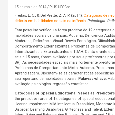
15 de maio de 2014
RIHS UFSCar
Freitas, L. C., & Del Prette, Z. A. P. (2014).
Categorias de nec
déficits em habilidades sociais na infância
.
Psicologia: Refl
Esta pesquisa verificou a força preditiva de 12 categorias
habilidades sociais de crianças: Autismo, Deficiência Auditiva
Moderada, Deficiência Visual, Desvio Fonológico, Dificuld
Comportamento Externalizantes, Problemas de Comportam
Internalizantes e Externalizantes e TDAH. Cento e vinte es
seis e 15 anos, foram avaliados por seus professores por
BR). As necessidades especiais mais fortemente preditoras 
Problemas de Comportamento Misto, Autismo, Problemas Ext
Aprendizagem. Discutem-se as características específica
seu repertório de habilidades sociais.
Palavras-chave:
Habi
avaliação psicológica, regressão estatística.
Categories of Special Educational Needs as Predictors o
the predictive force of 12 categories of special educational 
Hearing Impairment, Mild Intellectual Disabilities, Moderate I
Disorder, Learning Disabilities, Giftedness and Talent, Exter
Internalizing and Externalizing Behavior Problems and Attent