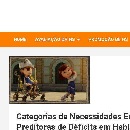
to
RIHS – UFSCar
content
Relações Interpessoais e Habilidades Sociais
HOME
AVALIAÇÃO DA HS
PROMOÇÃO DE HS
Categorias de Necessidades E
Preditoras de Déficits em Habi