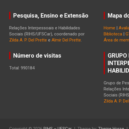
Pesquisa, Ensino e Extensão
Mapa do
Relações Interpessoais e Habilidades
Home
|
Avali
Sociais (RIHS/UFSCar), coordenado por
Biblioteca
|
G
Zilda A. P. Del Prette
e
Almir Del Prette
.
Área de mem
Número de visitas
GRUPO 
INTERP
Total: 990184
HABILI
Grupo de Pes
Relações Int
Sociais (RIH
Zilda A. P. De
Copyright © 2026
RIHS – UFSCar
Theme by:
Theme Horse