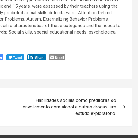
x and 15 years, were assessed by their teachers using the
predicted social skills defi cits were: Attention Defi cit
vior Problems, Autism, Externalizing Behavior Problems,
pecifi c characteristics of these categories and the needs to
rds:
Social skills, special educational needs, psychological
er
Tweet
Email
Share
Habilidades sociais como preditoras do
envolvimento com álcool e outras drogas: um
estudo exploratório.