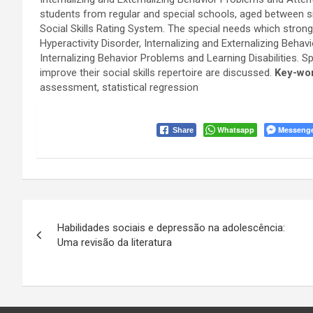
students from regular and special schools, aged between si
Social Skills Rating System. The special needs which strongly 
Hyperactivity Disorder, Internalizing and Externalizing Beha
Internalizing Behavior Problems and Learning Disabilities. S
improve their social skills repertoire are discussed.
Key-wo
assessment, statistical regression
Whatsapp
Messeng
Share
Navegação
Habilidades sociais e depressão na adolescência:
de
Uma revisão da literatura
Post