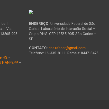
los |
ENDEREÇO:
Universidade Federal de São
al
| Via
Carlos. Laboratório de Interação Social –
: 13565-905
Grupo RIHS. CEP 13565-905, São Carlos –
SP
CONTATO:
rihs.ufscar@gmail.com;
Telefone: 16-33518111; Ramais: 8447; 8475
e HS
–
GT-ANPEPP
–