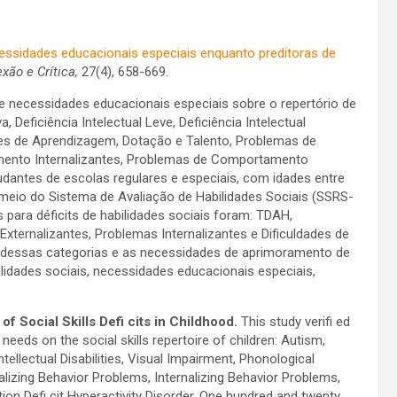
essidades educacionais especiais enquanto preditoras de
exão e Crítica,
27(4), 658-669.
 de necessidades educacionais especiais sobre o repertório de
, Deficiência Intelectual Leve, Deficiência Intelectual
ades de Aprendizagem, Dotação e Talento, Problemas de
ento Internalizantes, Problemas de Comportamento
tudantes de escolas regulares e especiais, com idades entre
 meio do Sistema de Avaliação de Habilidades Sociais (SSRS-
para déficits de habilidades sociais foram: TDAH,
ernalizantes, Problemas Internalizantes e Dificuldades de
s dessas categorias e as necessidades de aprimoramento de
lidades sociais, necessidades educacionais especiais,
f Social Skills Defi cits in Childhood.
This study verifi ed
needs on the social skills repertoire of children: Autism,
ntellectual Disabilities, Visual Impairment, Phonological
nalizing Behavior Problems, Internalizing Behavior Problems,
ion Defi cit Hyperactivity Disorder. One hundred and twenty