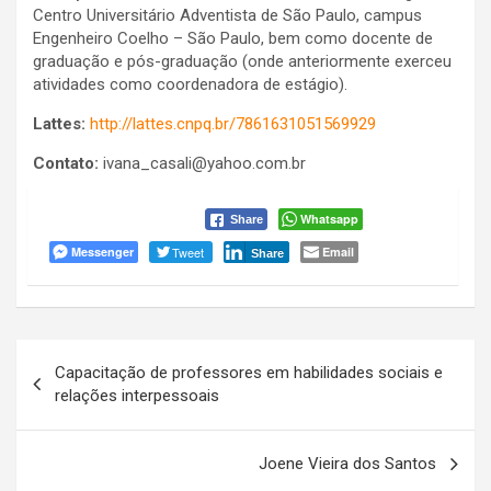
Centro Universitário Adventista de São Paulo, campus
Engenheiro Coelho – São Paulo, bem como docente de
graduação e pós-graduação (onde anteriormente exerceu
atividades como coordenadora de estágio).
Lattes:
http://lattes.cnpq.br/7861631051569929
Contato:
ivana_casali@yahoo.com.br
Whatsapp
Share
Messenger
Tweet
Email
Share
Navegação
Capacitação de professores em habilidades sociais e
de
relações interpessoais
Post
Joene Vieira dos Santos