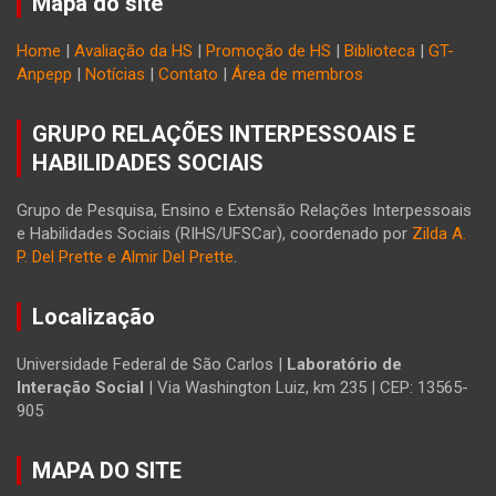
Mapa do site
Home
|
Avaliação da HS
|
Promoção de HS
|
Biblioteca
|
GT-
Anpepp
|
Notícias
|
Contato
|
Área de membros
GRUPO RELAÇÕES INTERPESSOAIS E
HABILIDADES SOCIAIS
Grupo de Pesquisa, Ensino e Extensão Relações Interpessoais
e Habilidades Sociais (RIHS/UFSCar), coordenado por
Zilda A.
P. Del Prette e Almir Del Prette
.
Localização
Universidade Federal de São Carlos |
Laboratório de
Interação Social
| Via Washington Luiz, km 235 | CEP: 13565-
905
MAPA DO SITE