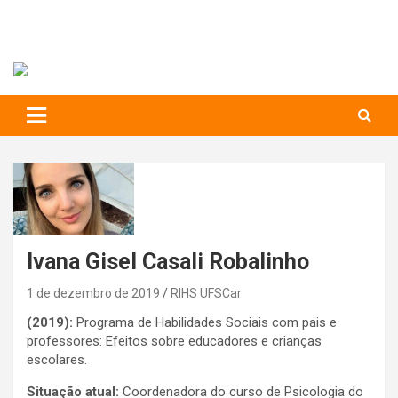
RIHS – UFSCar
to
content
Relações Interpessoais e Habilidades Sociais
Ivana Gisel Casali Robalinho
1 de dezembro de 2019
RIHS UFSCar
(2019):
Programa de Habilidades Sociais com pais e
professores: Efeitos sobre educadores e crianças
escolares.
Situação atual:
Coordenadora do curso de Psicologia do