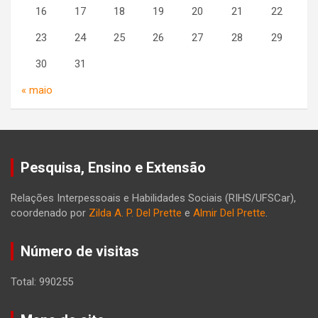
16
17
18
19
20
21
22
23
24
25
26
27
28
29
30
31
« maio
Pesquisa, Ensino e Extensão
Relações Interpessoais e Habilidades Sociais (RIHS/UFSCar),
coordenado por
Zilda A. P. Del Prette
e
Almir Del Prette
.
Número de visitas
Total: 990255