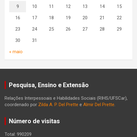
9
10
11
12
13
14
15
16
17
18
19
20
21
22
23
24
25
26
27
28
29
30
31
« maio
Pesquisa, Ensino e Extensão
Relações Interpessoais e Habilidades Sociais (RIHS/UFSCar),
coordenado por
Zilda A. P. Del Prette
e
Almir Del Prette
.
Número de visitas
Total: 990209