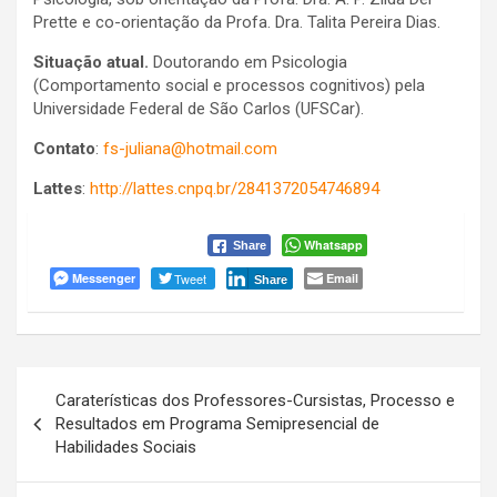
Prette e co-orientação da Profa. Dra. Talita Pereira Dias.
Situação atual.
Doutorando em Psicologia
(Comportamento social e processos cognitivos) pela
Universidade Federal de São Carlos (UFSCar).
Contato
:
fs-juliana@hotmail.com
Lattes
:
http://lattes.cnpq.br/2841372054746894
Whatsapp
Share
Messenger
Tweet
Email
Share
Navegação
Caraterísticas dos Professores-Cursistas, Processo e
de
Resultados em Programa Semipresencial de
Habilidades Sociais
Post