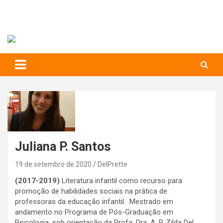
RIHS – UFSCar
to
content
Relações Interpessoais e Habilidades Sociais
Juliana P. Santos
19 de setembro de 2020
DelPrette
(2017-2019)
Literatura infantil como recurso para
promoção de habilidades sociais na prática de
professoras da educação infantil. Mestrado em
andamento no Programa de Pós-Graduação em
Psicologia, sob orientação da Profa. Dra. A. P. Zilda Del