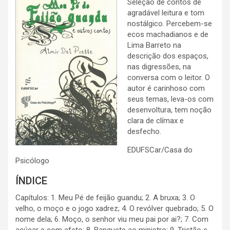
Seleção de contos de
agradável leitura e tom
nostálgico. Percebem-se
ecos machadianos e de
Lima Barreto na
descrição dos espaços,
nas digressões, na
conversa com o leitor. O
autor é carinhoso com
seus temas, leva-os com
desenvoltura, tem noção
clara de clímax e
desfecho.
EDUFSCar/Casa do
Psicólogo
ÍNDICE
Capítulos: 1. Meu Pé de feijão guandu; 2. A bruxa; 3. O
velho, o moço e o jogo xadrez; 4. O revólver quebrado; 5. O
nome dela; 6. Moço, o senhor viu meu pai por ai?; 7. Com