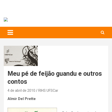
RIHS – UFSCar
to
content
Relações Interpessoais e Habilidades Sociais
Meu pé de feijão guandu e outros
contos
4 de abril de 2010
RIHS UFSCar
Almir Del Prette