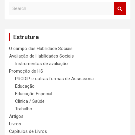
S
e
a
r
c
Estrutura
h
O campo das Habilidade Sociais
Avaliação de Habilidades Sociais
Instrumentos de avaliação
Promoção de HS
PRODIP e outras formas de Assessoria
Educação
Educação Especial
Clínica / Saúde
Trabalho
Artigos
Livros
Capítulos de Livros