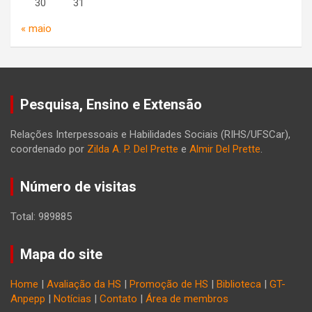
30
31
« maio
Pesquisa, Ensino e Extensão
Relações Interpessoais e Habilidades Sociais (RIHS/UFSCar),
coordenado por
Zilda A. P. Del Prette
e
Almir Del Prette
.
Número de visitas
Total: 989885
Mapa do site
Home
|
Avaliação da HS
|
Promoção de HS
|
Biblioteca
|
GT-
Anpepp
|
Notícias
|
Contato
|
Área de membros