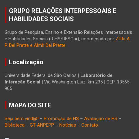
GRUPO RELAÇÕES INTERPESSOAIS E
HABILIDADES SOCIAIS
Grupo de Pesquisa, Ensino e Extensão Relações Interpessoais
e Habilidades Sociais (RIHS/UFSCar), coordenado por
Zilda A.
P. Del Prette e Almir Del Prette
.
Localização
Universidade Federal de São Carlos |
Laboratório de
Interação Social
| Via Washington Luiz, km 235 | CEP: 13565-
905
MAPA DO SITE
Seja bem vind@!
–
Promoção de HS
–
Avaliação de HS
–
Biblioteca
–
GT-ANPEPP
–
Notícias
–
Contato