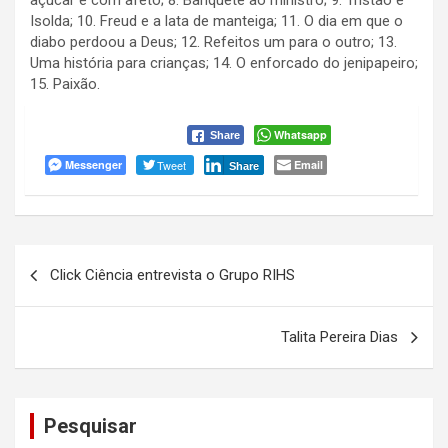
açúcar e com afeto; 8. Banquete ao ministro; 9. Tristão e
Isolda; 10. Freud e a lata de manteiga; 11. O dia em que o
diabo perdoou a Deus; 12. Refeitos um para o outro; 13.
Uma história para crianças; 14. O enforcado do jenipapeiro;
15. Paixão.
Whatsapp
Share
Messenger
Tweet
Email
Share
Navegação
Click Ciência entrevista o Grupo RIHS
de
Post
Talita Pereira Dias
Pesquisar