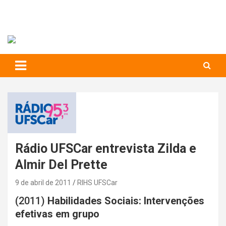
RIHS – UFSCar
to
content
Relações Interpessoais e Habilidades Sociais
Rádio UFSCar entrevista Zilda e
Almir Del Prette
9 de abril de 2011
RIHS UFSCar
(2011)
Habilidades Sociais: Intervenções
efetivas em grupo