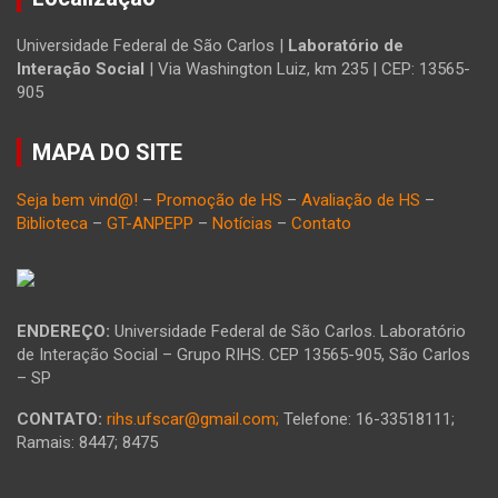
Universidade Federal de São Carlos |
Laboratório de
Interação Social
| Via Washington Luiz, km 235 | CEP: 13565-
905
MAPA DO SITE
Seja bem vind@!
–
Promoção de HS
–
Avaliação de HS
–
Biblioteca
–
GT-ANPEPP
–
Notícias
–
Contato
ENDEREÇO:
Universidade Federal de São Carlos. Laboratório
de Interação Social – Grupo RIHS. CEP 13565-905, São Carlos
– SP
CONTATO:
rihs.ufscar@gmail.com;
Telefone: 16-33518111;
Ramais: 8447; 8475