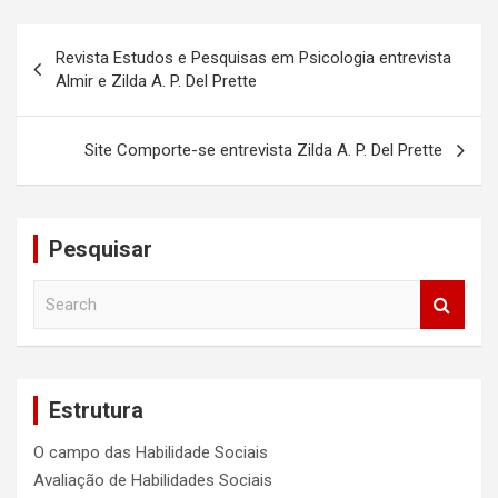
Navegação
Revista Estudos e Pesquisas em Psicologia entrevista
de
Almir e Zilda A. P. Del Prette
Post
Site Comporte-se entrevista Zilda A. P. Del Prette
Pesquisar
S
e
a
r
c
Estrutura
h
O campo das Habilidade Sociais
Avaliação de Habilidades Sociais