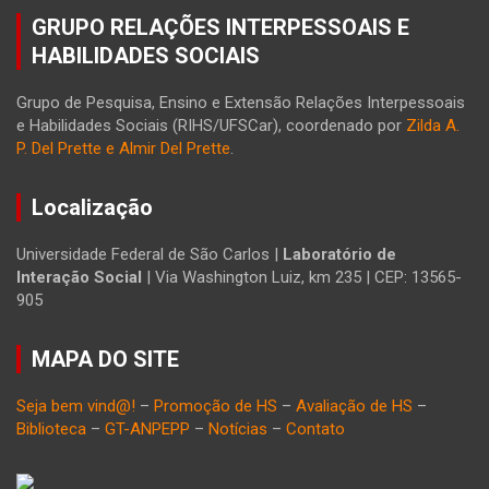
GRUPO RELAÇÕES INTERPESSOAIS E
HABILIDADES SOCIAIS
Grupo de Pesquisa, Ensino e Extensão Relações Interpessoais
e Habilidades Sociais (RIHS/UFSCar), coordenado por
Zilda A.
P. Del Prette e Almir Del Prette
.
Localização
Universidade Federal de São Carlos |
Laboratório de
Interação Social
| Via Washington Luiz, km 235 | CEP: 13565-
905
MAPA DO SITE
Seja bem vind@!
–
Promoção de HS
–
Avaliação de HS
–
Biblioteca
–
GT-ANPEPP
–
Notícias
–
Contato