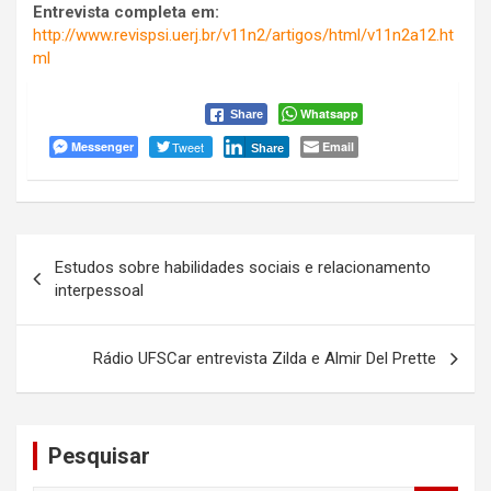
Entrevista completa em:
http://www.revispsi.uerj.br/v11n2/artigos/html/v11n2a12.ht
ml
Whatsapp
Share
Messenger
Tweet
Email
Share
Navegação
Estudos sobre habilidades sociais e relacionamento
de
interpessoal
Post
Rádio UFSCar entrevista Zilda e Almir Del Prette
Pesquisar