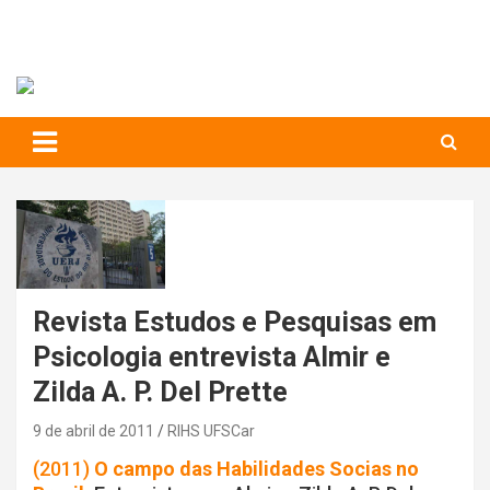
RIHS – UFSCar
to
content
Relações Interpessoais e Habilidades Sociais
Revista Estudos e Pesquisas em
Psicologia entrevista Almir e
Zilda A. P. Del Prette
9 de abril de 2011
RIHS UFSCar
(2011)
O campo das Habilidades Socias no