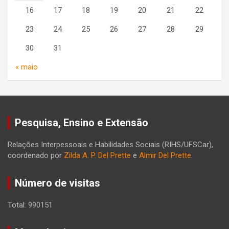
16
17
18
19
20
21
22
23
24
25
26
27
28
29
30
31
« maio
Pesquisa, Ensino e Extensão
Relações Interpessoais e Habilidades Sociais (RIHS/UFSCar),
coordenado por
Zilda A. P. Del Prette
e
Almir Del Prette
.
Número de visitas
Total: 990151