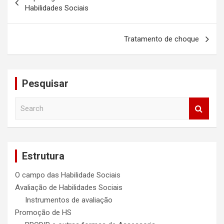
de
Habilidades Sociais
Post
Tratamento de choque
Pesquisar
S
e
a
r
c
Estrutura
h
O campo das Habilidade Sociais
Avaliação de Habilidades Sociais
Instrumentos de avaliação
Promoção de HS