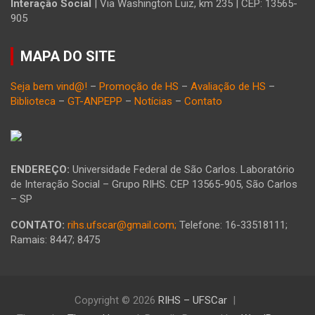
Interação Social
| Via Washington Luiz, km 235 | CEP: 13565-
905
MAPA DO SITE
Seja bem vind@!
–
Promoção de HS
–
Avaliação de HS
–
Biblioteca
–
GT-ANPEPP
–
Notícias
–
Contato
ENDEREÇO:
Universidade Federal de São Carlos. Laboratório
de Interação Social – Grupo RIHS. CEP 13565-905, São Carlos
– SP
CONTATO:
rihs.ufscar@gmail.com;
Telefone: 16-33518111;
Ramais: 8447; 8475
Copyright © 2026
RIHS – UFSCar