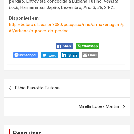
perdão.
Entrevista concedida a Luciana Tuzino,
Revista
Look
, Hamamatsu, Japão, Dezembro, Ano 3,
36
, 24-25.
Disponível em:
http://betara.ufscar.br:8080/pesquisa/rihs/armazenagem/p
df/artigos/o-poder-do-perdao
Whatsapp
Share
Messenger
Tweet
Email
Share
Navegação
Fábio Biasotto Feitosa
de
Post
Mirella Lopez Martini
Pesquisar