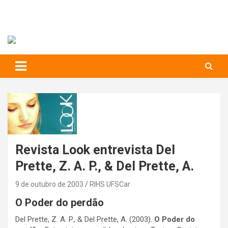
RIHS – UFSCar
to
content
Relações Interpessoais e Habilidades Sociais
Revista Look entrevista Del
Prette, Z. A. P., & Del Prette, A.
9 de outubro de 2003
RIHS UFSCar
O Poder do perdão
Del Prette, Z. A. P., & Del Prette, A. (2003).
O Poder do