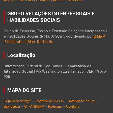
Anpepp
|
Notícias
|
Contato
|
Área de membros
GRUPO RELAÇÕES INTERPESSOAIS E
HABILIDADES SOCIAIS
Grupo de Pesquisa, Ensino e Extensão Relações Interpessoais
e Habilidades Sociais (RIHS/UFSCar), coordenado por
Zilda A.
P. Del Prette e Almir Del Prette
.
Localização
Universidade Federal de São Carlos |
Laboratório de
Interação Social
| Via Washington Luiz, km 235 | CEP: 13565-
905
MAPA DO SITE
Seja bem vind@!
–
Promoção de HS
–
Avaliação de HS
–
Biblioteca
–
GT-ANPEPP
–
Notícias
–
Contato