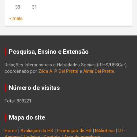
30
31
« maio
Pesquisa, Ensino e Extensão
Relações Interpessoais e Habilidades Sociais (RIHS/UFSCar),
coordenado por
Zilda A. P. Del Prette
e
Almir Del Prette
.
Número de visitas
Total: 989221
Mapa do site
Home
|
Avaliação da HS
|
Promoção de HS
|
Biblioteca
|
GT-