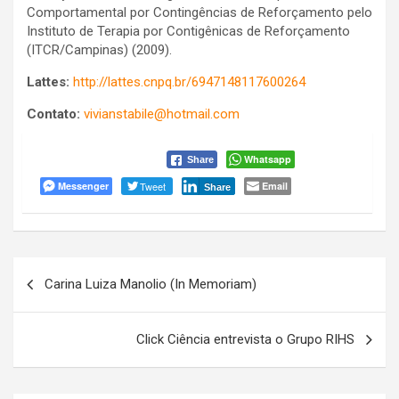
Comportamental por Contingências de Reforçamento pelo
Instituto de Terapia por Contigênicas de Reforçamento
(ITCR/Campinas) (2009).
Lattes:
http://lattes.cnpq.br/6947148117600264
Contato:
vivianstabile@hotmail.com
Whatsapp
Share
Messenger
Tweet
Email
Share
Navegação
Carina Luiza Manolio (In Memoriam)
de
Post
Click Ciência entrevista o Grupo RIHS