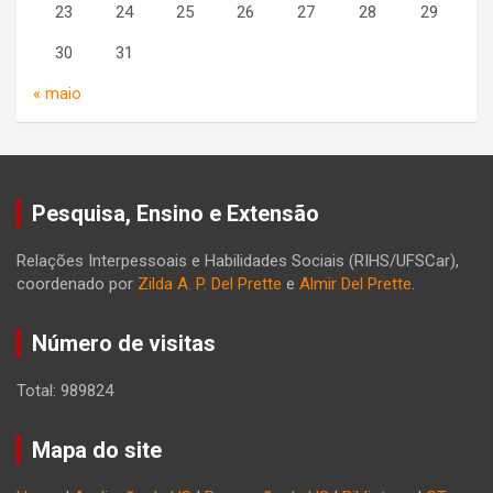
23
24
25
26
27
28
29
30
31
« maio
Pesquisa, Ensino e Extensão
Relações Interpessoais e Habilidades Sociais (RIHS/UFSCar),
coordenado por
Zilda A. P. Del Prette
e
Almir Del Prette
.
Número de visitas
Total: 989824
Mapa do site