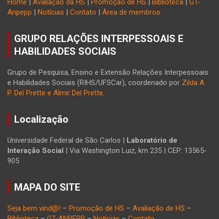
Home
|
Avaliação da HS
|
Promoção de HS
|
Biblioteca
|
GT-
Anpepp
|
Notícias
|
Contato
|
Área de membros
GRUPO RELAÇÕES INTERPESSOAIS E
HABILIDADES SOCIAIS
Grupo de Pesquisa, Ensino e Extensão Relações Interpessoais
e Habilidades Sociais (RIHS/UFSCar), coordenado por
Zilda A.
P. Del Prette e Almir Del Prette
.
Localização
Universidade Federal de São Carlos |
Laboratório de
Interação Social
| Via Washington Luiz, km 235 | CEP: 13565-
905
MAPA DO SITE
Seja bem vind@!
–
Promoção de HS
–
Avaliação de HS
–
Biblioteca
–
GT-ANPEPP
–
Notícias
–
Contato