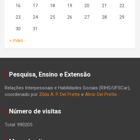
16
17
18
19
20
21
22
23
24
25
26
27
28
29
30
31
« maio
Pesquisa, Ensino e Extensão
Relações Interpessoais e Habilidades Sociais (RIHS/UFSCar),
coordenado por
Zilda A. P. Del Prette
e
Almir Del Prette
.
Número de visitas
Total: 990205